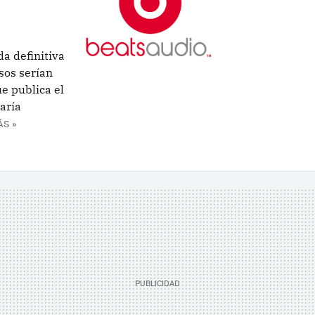
a definitiva
sos serían
ue publica el
aría
ÁS »