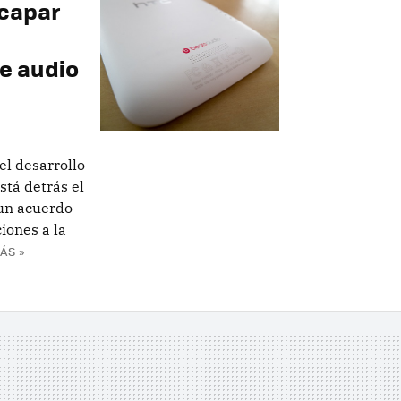
scapar
de audio
l desarrollo
stá detrás el
 un acuerdo
iones a la
ÁS »