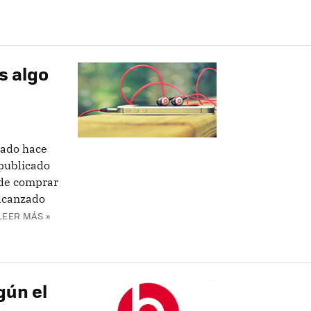
s algo
tado hace
 publicado
 de comprar
alcanzado
LEER MÁS »
gún el