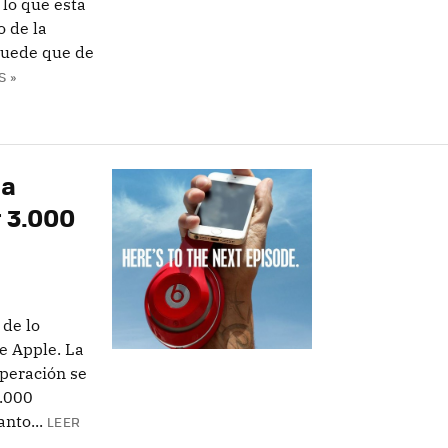
 lo que esta
o de la
 puede que de
S »
ha
 3.000
de lo
e Apple. La
peración se
3.000
nto...
LEER