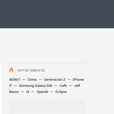
HOY SE HABLA DE
AEMET
China
Generación Z
iPhone
17
Samsung Galaxy S26
Café
Jeff
Bezos
IA
OpenAI
Eclipse