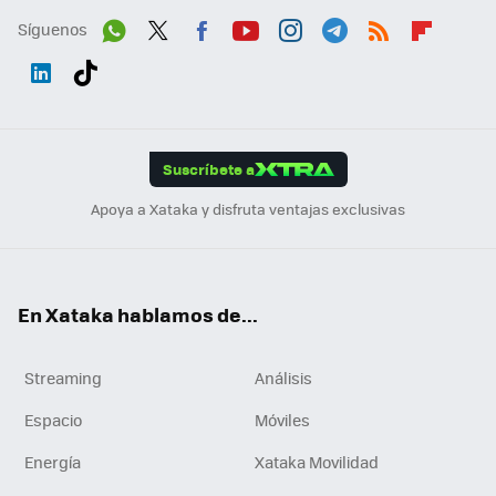
Síguenos
Wh
Twit
Fac
You
Inst
Tele
RSS
Flip
ats
ter
ebo
tub
agr
gra
boa
Link
Tikt
App
ok
e
am
m
rd
edI
ok
Suscríbete a
n
Apoya a Xataka y disfruta ventajas exclusivas
En Xataka hablamos de...
Streaming
Análisis
Espacio
Móviles
Energía
Xataka Movilidad