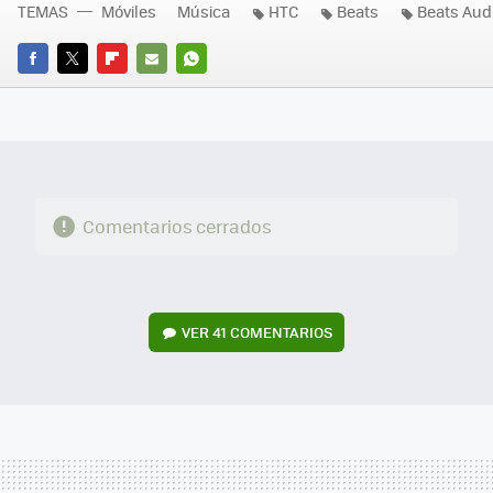
TEMAS
Móviles
Música
HTC
Beats
Beats Aud
FACEBOOK
TWITTER
FLIPBOARD
E-
WHATSAPP
MAIL
Comentarios cerrados
VER
41 COMENTARIOS