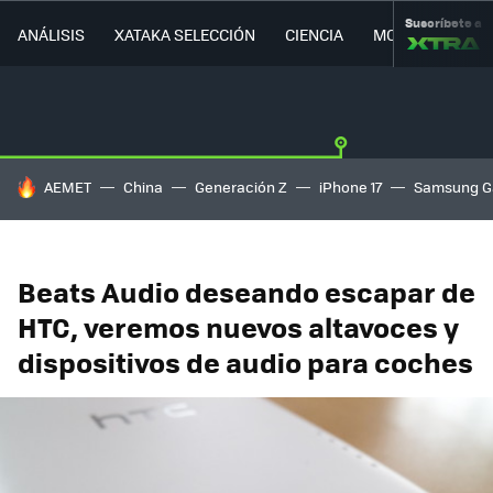
Suscríbete a
ANÁLISIS
XATAKA SELECCIÓN
CIENCIA
MOVILIDAD
HOY SE HABLA DE
AEMET
China
Generación Z
iPhone 17
Samsung G
Beats Audio deseando escapar de
HTC, veremos nuevos altavoces y
dispositivos de audio para coches