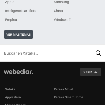
Apple
Samsung
Inteligencia artificial
China
Empleo
Windows 11
VER MÁS TEMAS
BUSCA
SUBIR
Xataka
Xataka Móvil
Applesfera
Xataka Smart Home
Mundo Xiaomi