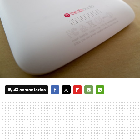
43 comentarios
FACEBOOK
TWITTER
FLIPBOARD
E-
WHATSAPP
MAIL