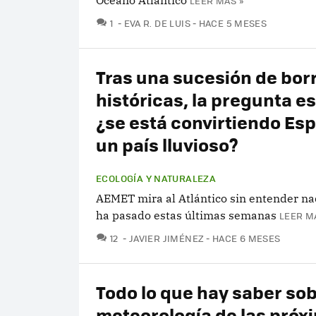
Océano Atlántico
LEER MÁS »
COMENTARIOS
1
EVA R. DE LUIS
HACE 5 MESES
Tras una sucesión de bor
históricas, la pregunta es
¿se está convirtiendo Es
un país lluvioso?
ECOLOGÍA Y NATURALEZA
AEMET mira al Atlántico sin entender na
ha pasado estas últimas semanas
LEER M
COMENTARIOS
12
JAVIER JIMÉNEZ
HACE 6 MESES
Todo lo que hay saber sob
meteorología de las próx