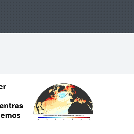
er
ientras
enemos