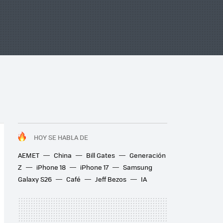
HOY SE HABLA DE
AEMET
China
Bill Gates
Generación
Z
iPhone 18
iPhone 17
Samsung
Galaxy S26
Café
Jeff Bezos
IA