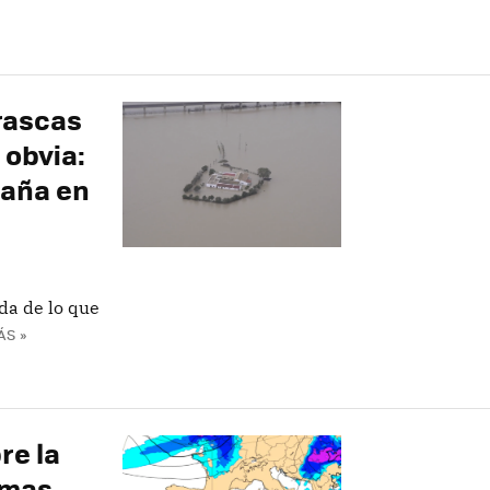
rascas
 obvia:
paña en
da de lo que
ÁS »
re la
imas