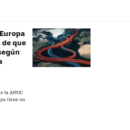
 Europa
s de que
 según
a
 de la AMOC
opa tiene un