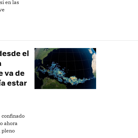
si en las
ve
desde el
a
e va de
ía estar
a confinado
ro ahora
 pleno