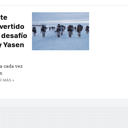
te
nvertido
 desafío
 y Yasen
da cada vez
on
R MÁS »