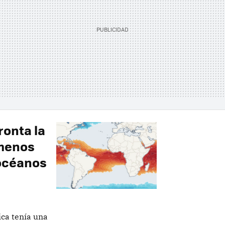
ronta la
 menos
 océanos
ca tenía una