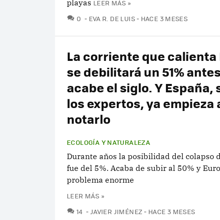
playas
LEER MÁS »
COMENTARIOS
0
EVA R. DE LUIS
HACE 3 MESES
La corriente que calienta
se debilitará un 51% ante
acabe el siglo. Y España,
los expertos, ya empieza 
notarlo
ECOLOGÍA Y NATURALEZA
Durante años la posibilidad del colapso
fue del 5%. Acaba de subir al 50% y Eur
problema enorme
LEER MÁS »
COMENTARIOS
14
JAVIER JIMÉNEZ
HACE 3 MESES