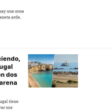
hay una zona
laneta arde.
ciendo,
tugal
on dos
 arena
ugal tiene
var sus