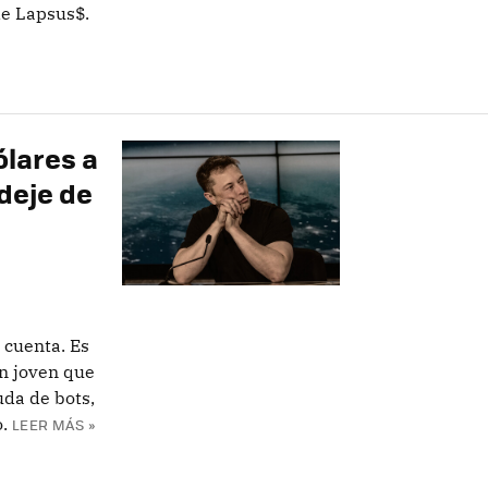
de Lapsus$.
ólares a
deje de
 cuenta. Es
un joven que
uda de bots,
.
LEER MÁS »