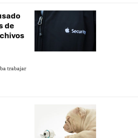
cusado
s de
rchivos
aba trabajar