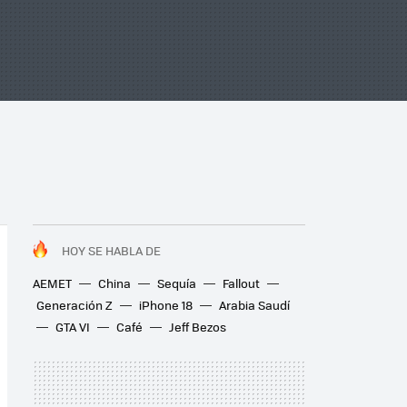
HOY SE HABLA DE
AEMET
China
Sequía
Fallout
Generación Z
iPhone 18
Arabia Saudí
GTA VI
Café
Jeff Bezos