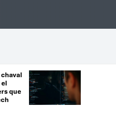
 chaval
 el
ers que
ech