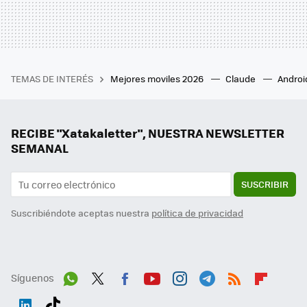
TEMAS DE INTERÉS
Mejores moviles 2026
Claude
Androi
RECIBE "Xatakaletter", NUESTRA NEWSLETTER
SEMANAL
SUSCRIBIR
Suscribiéndote aceptas nuestra
política de privacidad
Síguenos
Wh
Twit
Fac
You
Inst
Tele
RSS
Flip