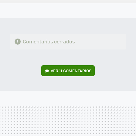
FACEBOOK
TWITTER
FLIPBOARD
E-
WHATSAPP
MAIL
Comentarios cerrados
VER
11 COMENTARIOS