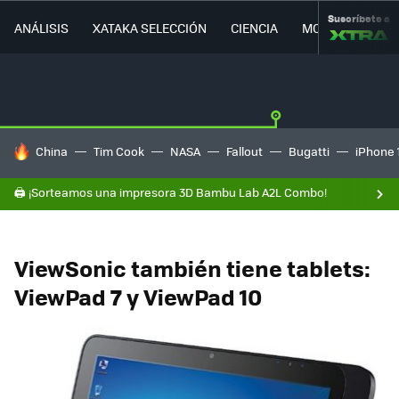
Suscríbete a
ANÁLISIS
XATAKA SELECCIÓN
CIENCIA
MOVILIDAD
HOY SE HABLA DE
China
Tim Cook
NASA
Fallout
Bugatti
iPhone 
🖨️ ¡Sorteamos una impresora 3D Bambu Lab A2L Combo!
ViewSonic también tiene tablets:
ViewPad 7 y ViewPad 10