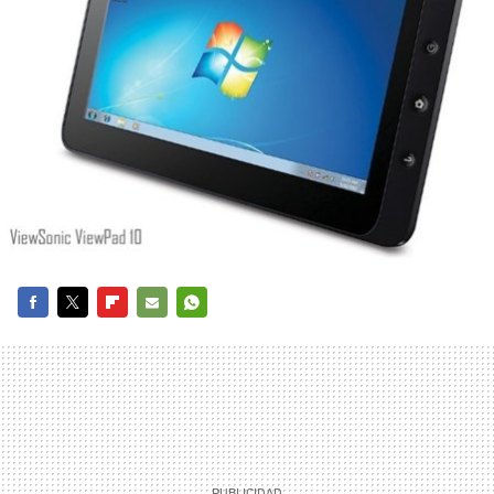
FACEBOOK
TWITTER
FLIPBOARD
E-
WHATSAPP
MAIL