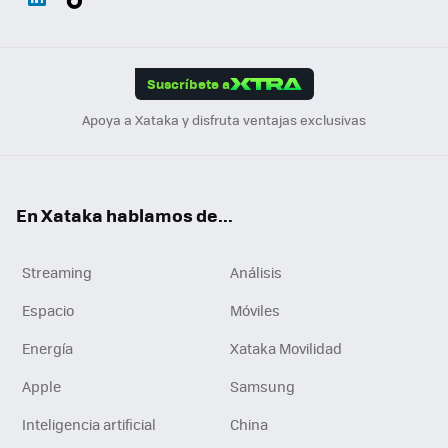
ats
ter
ebo
tub
agr
gra
boa
Link
Tikt
App
ok
e
am
m
rd
edI
ok
Suscríbete a
n
Apoya a Xataka y disfruta ventajas exclusivas
En Xataka hablamos de...
Streaming
Análisis
Espacio
Móviles
Energía
Xataka Movilidad
Apple
Samsung
Inteligencia artificial
China