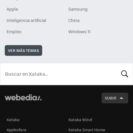
Apple
Samsung
Inteligencia artificial
China
Empleo
Windows 11
VER MÁS TEMAS
BUSCA
SUBIR
Xataka
Xataka Móvil
Applesfera
Xataka Smart Home