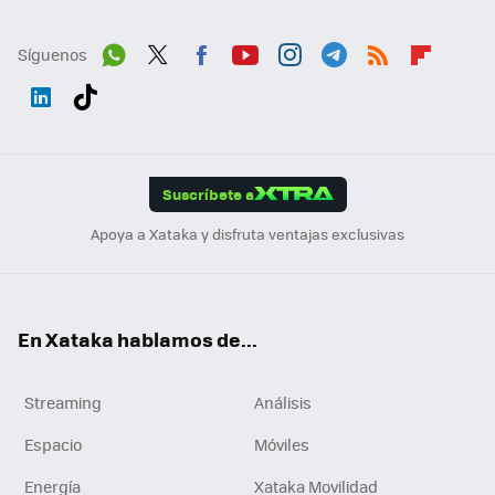
Síguenos
Wh
Twit
Fac
You
Inst
Tele
RSS
Flip
ats
ter
ebo
tub
agr
gra
boa
Link
Tikt
App
ok
e
am
m
rd
edI
ok
Suscríbete a
n
Apoya a Xataka y disfruta ventajas exclusivas
En Xataka hablamos de...
Streaming
Análisis
Espacio
Móviles
Energía
Xataka Movilidad