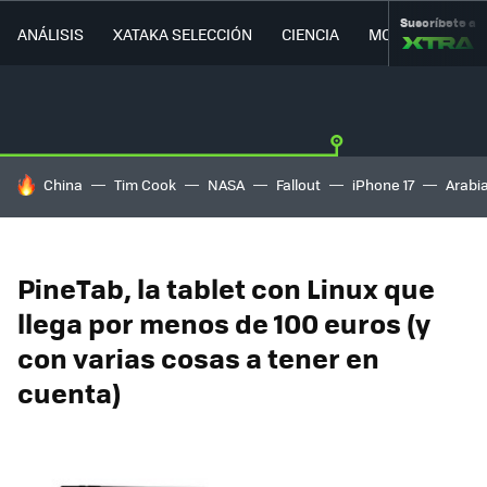
Suscríbete a
ANÁLISIS
XATAKA SELECCIÓN
CIENCIA
MOVILIDAD
HOY SE HABLA DE
China
Tim Cook
NASA
Fallout
iPhone 17
Arabi
PineTab, la tablet con Linux que
llega por menos de 100 euros (y
con varias cosas a tener en
cuenta)