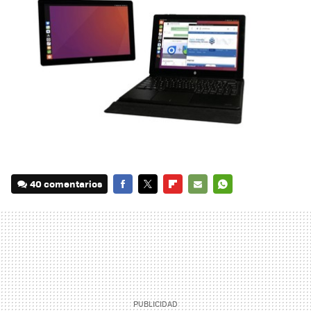
40 comentarios
FACEBOOK
TWITTER
FLIPBOARD
E-
WHATSAPP
MAIL