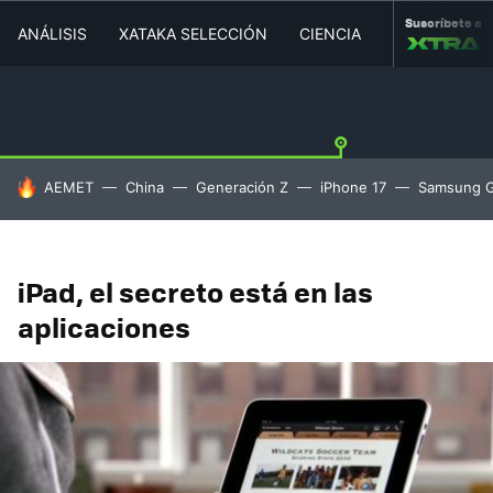
Suscríbete a
ANÁLISIS
XATAKA SELECCIÓN
CIENCIA
MOVILIDAD
HOY SE HABLA DE
AEMET
China
Generación Z
iPhone 17
Samsung G
iPad, el secreto está en las
aplicaciones