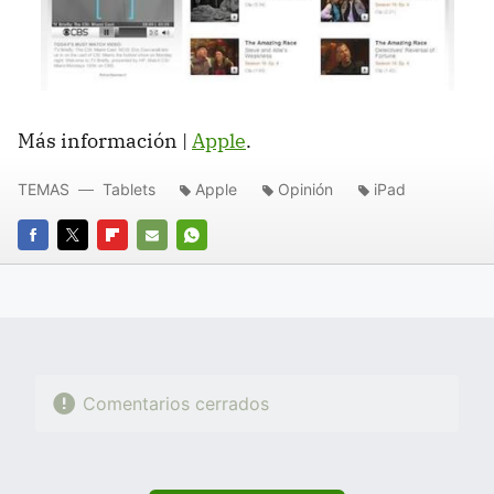
Más información |
Apple
.
TEMAS
Tablets
Apple
Opinión
iPad
FACEBOOK
TWITTER
FLIPBOARD
E-
WHATSAPP
MAIL
Comentarios cerrados