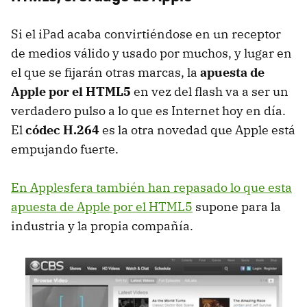
Si el iPad acaba convirtiéndose en un receptor
de medios válido y usado por muchos, y lugar en
el que se fijarán otras marcas, la
apuesta de
Apple por el HTML5
en vez del flash va a ser un
verdadero pulso a lo que es Internet hoy en día.
El
códec H.264
es la otra novedad que Apple está
empujando fuerte.
En Applesfera también han repasado lo que esta
apuesta de Apple por el HTML5
supone para la
industria y la propia compañía.