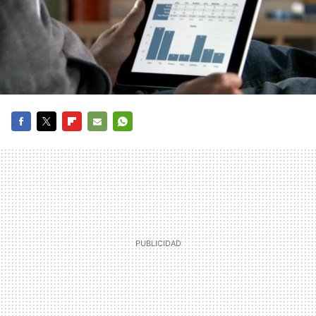
FACEBOOK
TWITTER
FLIPBOARD
E-
WHATSAPP
MAIL