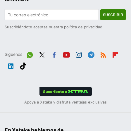
SUSCRIBIR
Suscribiéndote aceptas nuestra
política de privacidad
Síguenos
Wh
Twit
Fac
You
Inst
Tele
RSS
Flip
ats
ter
ebo
tub
agr
gra
boa
Link
Tikt
App
ok
e
am
m
rd
edIn
ok
Suscríbete a
Apoya a Xataka y disfruta ventajas exclusivas
En Xataka hablamos de...