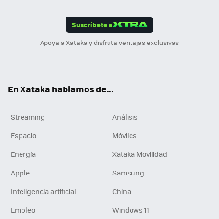
App
ok
e
am
m
rd
edI
ok
Suscríbete a
n
Apoya a Xataka y disfruta ventajas exclusivas
En Xataka hablamos de...
Streaming
Análisis
Espacio
Móviles
Energía
Xataka Movilidad
Apple
Samsung
Inteligencia artificial
China
Empleo
Windows 11