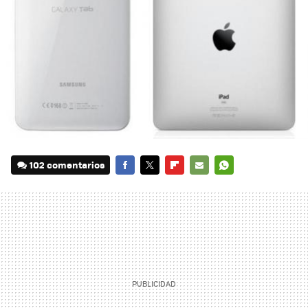
102 comentarios
FACEBOOK
TWITTER
FLIPBOARD
E-
WHATSAPP
MAIL