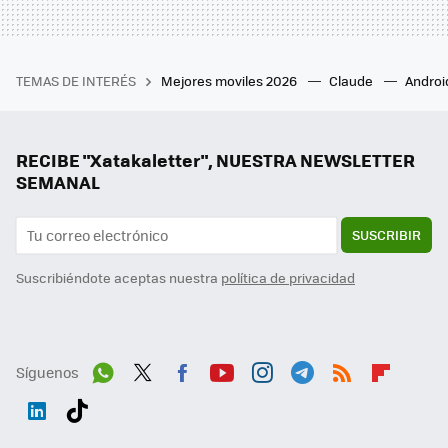
TEMAS DE INTERÉS
Mejores moviles 2026
Claude
Androi
RECIBE "Xatakaletter", NUESTRA NEWSLETTER
SEMANAL
SUSCRIBIR
Suscribiéndote aceptas nuestra
política de privacidad
Síguenos
Wh
Twit
Fac
You
Inst
Tele
RSS
Flip
ats
ter
ebo
tub
agr
gra
boa
Link
Tikt