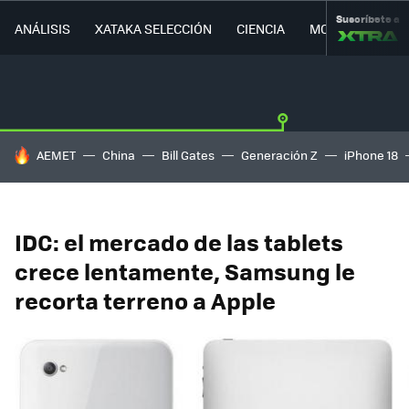
Suscríbete a
ANÁLISIS
XATAKA SELECCIÓN
CIENCIA
MOVILIDAD
HOY SE HABLA DE
AEMET
China
Bill Gates
Generación Z
iPhone 18
IDC: el mercado de las tablets
crece lentamente, Samsung le
recorta terreno a Apple