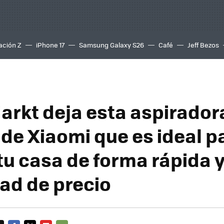
ación Z
iPhone 17
Samsung Galaxy S26
Café
Jeff Bezos
rkt deja esta aspirador
 de Xiaomi que es ideal p
tu casa de forma rápida y
tad de precio