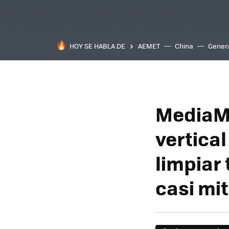
HOY SE HABLA DE
AEMET
China
Gener
MediaMa
vertical
limpiar 
casi mi