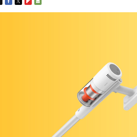
FACEBOOK
TWITTER
FLIPBOARD
E-
MAIL