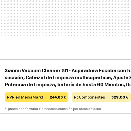
Xiaomi Vacuum Cleaner G11 - Aspiradora Escoba con h
succión, Cabezal de Limpieza multisuperficie, Ajuste 
Potencia de Limpieza, batería de hasta 60 Minutos, D
PVP en MediaMarkt —
244,63
€
PcComponentes —
329,00
€
El precio podría variar. Obtenemos comisión por estos enlaces