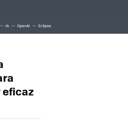
IA
OpenAI
Eclipse
a
ara
 eficaz