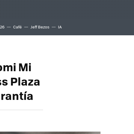
S26
Café
Jeff Bezos
IA
omi Mi
ss Plaza
rantía