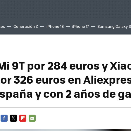
tes
Generación Z
iPhone 18
iPhone 17
Samsung Galaxy 
Mi 9T por 284 euros y Xia
por 326 euros en Aliexpre
spaña y con 2 años de ga
FACEBOOK
TWITTER
FLIPBOARD
E-