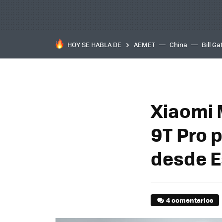
HOY SE HABLA DE
AEMET
China
Bill Ga
Xiaomi 
9T Pro 
desde E
4 comentarios