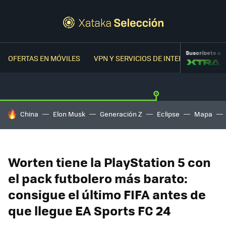
Suscríbete a
OFERTAS EN MÓVILES
VPN Y SERVICIOS DE INTERNET
OFER
HOY SE HABLA DE
China
Elon Musk
Generación Z
Eclipse
Mapa
Worten tiene la PlayStation 5 con
el pack futbolero más barato:
consigue el último FIFA antes de
que llegue EA Sports FC 24