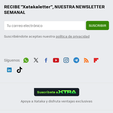
RECIBE "Xatakaletter", NUESTRA NEWSLETTER
SEMANAL
SUSCRIBIR
Suscribiéndote aceptas nuestra
política de privacidad
Síguenos
Wh
Twit
Fac
You
Inst
Tele
RSS
Flip
ats
ter
ebo
tub
agr
gra
boa
Link
Tikt
App
ok
e
am
m
rd
edI
ok
Suscríbete a
n
Apoya a Xataka y disfruta ventajas exclusivas