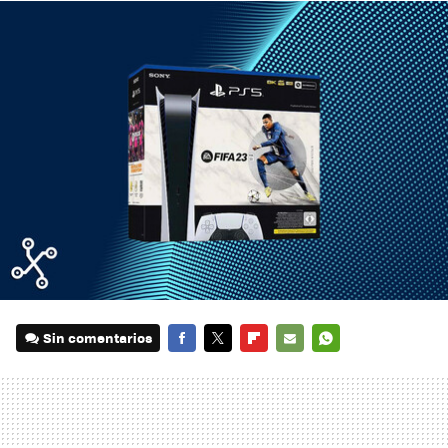
Sin comentarios
FACEBOOK
TWITTER
FLIPBOARD
E-
WHATSAPP
MAIL