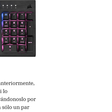
 anteriormente,
 lo
evándonoslo por
n sólo un par