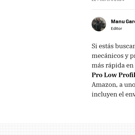
Manu Garc
Editor
Si estás busca
mecánicos y pr
más rápida en 
Pro Low Profi
Amazon, a un
incluyen el env