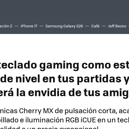
ación Z
iPhone 17
Samsung Galaxy S26
Café
Jeff Bezos
teclado gaming como est
de nivel en tus partidas y
erá la envidia de tus ami
nicas Cherry MX de pulsación corta, a
illado e iluminación RGB iCUE en un te
calidad a un precio excepcional