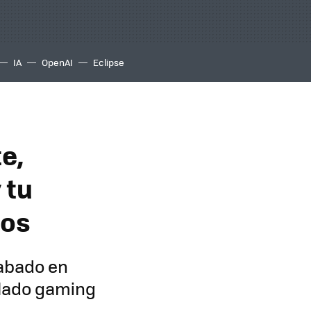
IA
OpenAI
Eclipse
e,
 tu
gos
cabado en
clado gaming