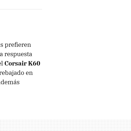
s prefieren
la respuesta
el
Corsair K60
 rebajado en
 además