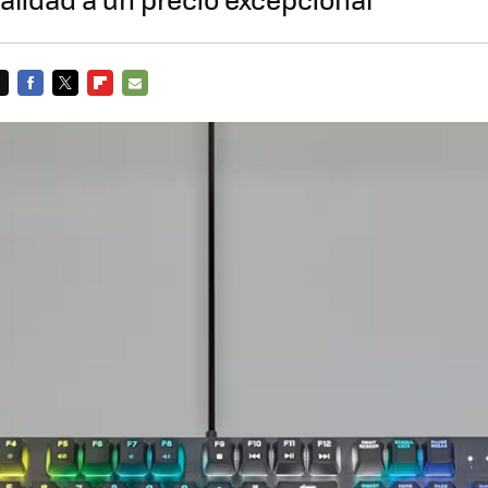
FACEBOOK
TWITTER
FLIPBOARD
E-
MAIL