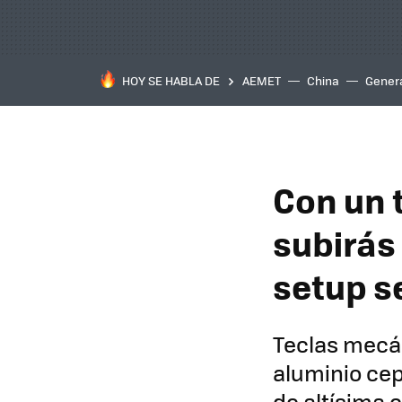
HOY SE HABLA DE
AEMET
China
Gener
Con un 
subirás 
setup s
Teclas mecá
aluminio cep
de altísima 