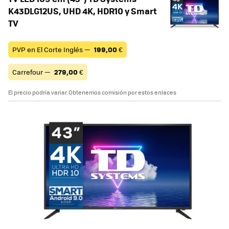
K43DLG12US, UHD 4K, HDR10 y Smart
TV
PVP en El Corte Inglés —
199,00
€
Carrefour —
279,00
€
El precio podría variar. Obtenemos comisión por estos enlaces