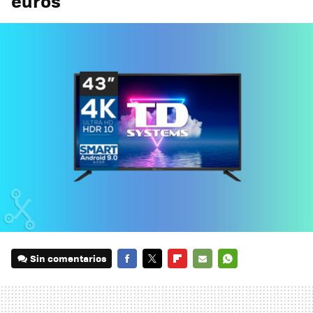
euros
Sin comentarios
FACEBOOK
TWITTER
FLIPBOARD
E-
WHATSAPP
MAIL