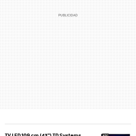
TV LED 109 cm (43") TD Systems