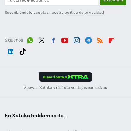
Suscribiéndote aceptas nuestra
política de privacidad
Síguenos
Wh
Twit
Fac
You
Inst
Tele
RSS
Flip
ats
ter
ebo
tub
agr
gra
boa
Link
Tikt
App
ok
e
am
m
rd
edI
ok
Suscríbete a
n
Apoya a Xataka y disfruta ventajas exclusivas
En Xataka hablamos de...