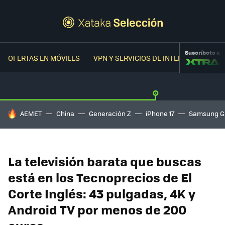
Suscríbete a
OFERTAS EN MÓVILES
VPN Y SERVICIOS DE INTERNET
OFER
HOY SE HABLA DE
AEMET
China
Generación Z
iPhone 17
Samsung G
La televisión barata que buscas
está en los Tecnoprecios de El
Corte Inglés: 43 pulgadas, 4K y
Android TV por menos de 200