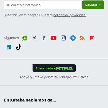
SUSCRIBIR
Suscribiéndote aceptas nuestra
política de privacidad
Síguenos
Wh
Twit
Fac
You
Inst
Tele
RSS
Flip
ats
ter
ebo
tub
agr
gra
boa
Link
Tikt
App
ok
e
am
m
rd
edI
ok
Suscríbete a
n
Apoya a Xataka y disfruta ventajas exclusivas
En Xataka hablamos de...