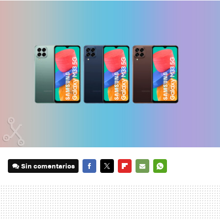
Sin comentarios
FACEBOOK
TWITTER
FLIPBOARD
E-
WHATSAPP
MAIL