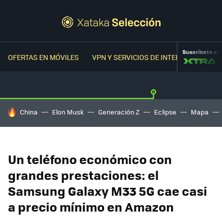
Suscríbete a
OFERTAS EN MÓVILES
VPN Y SERVICIOS DE INTERNET
OFER
HOY SE HABLA DE
China
Elon Musk
Generación Z
Eclipse
Mapa
Un teléfono económico con
grandes prestaciones: el
Samsung Galaxy M33 5G cae casi
a precio mínimo en Amazon