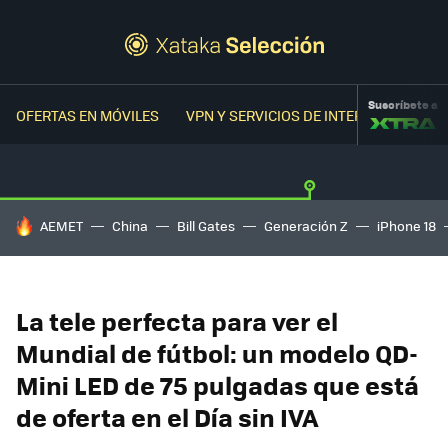
Suscríbete a
OFERTAS EN MÓVILES
VPN Y SERVICIOS DE INTERNET
OFER
HOY SE HABLA DE
AEMET
China
Bill Gates
Generación Z
iPhone 18
La tele perfecta para ver el
Mundial de fútbol: un modelo QD-
Mini LED de 75 pulgadas que está
de oferta en el Día sin IVA