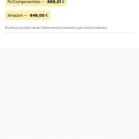
PcComponentes —
899,01
€
Amazon —
949,00
€
El precio podría variar. Obtenemos comisión por estos enlaces