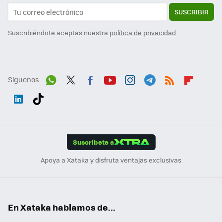
SUSCRIBIR
Suscribiéndote aceptas nuestra
política de privacidad
Síguenos
Wh
Twit
Fac
You
Inst
Tele
RSS
Flip
ats
ter
ebo
tub
agr
gra
boa
Link
Tikt
App
ok
e
am
m
rd
edI
ok
Suscríbete a
n
Apoya a Xataka y disfruta ventajas exclusivas
En Xataka hablamos de...