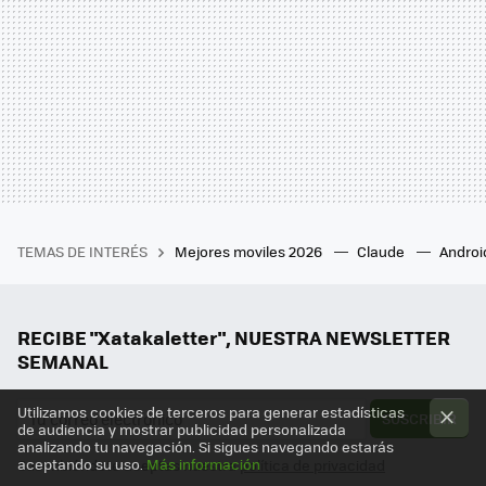
TEMAS DE INTERÉS
Mejores moviles 2026
Claude
Androi
RECIBE "Xatakaletter", NUESTRA NEWSLETTER
SEMANAL
Utilizamos cookies de terceros para generar estadísticas
SUSCRIBIR
de audiencia y mostrar publicidad personalizada
analizando tu navegación. Si sigues navegando estarás
aceptando su uso.
Más información
Suscribiéndote aceptas nuestra
política de privacidad