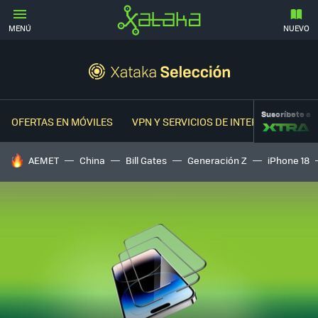
MENÚ
NUEVO
Suscríbete a
OFERTAS EN MÓVILES
VPN Y SERVICIOS DE INTERNET
OFER
HOY SE HABLA DE
AEMET
China
Bill Gates
Generación Z
iPhone 18