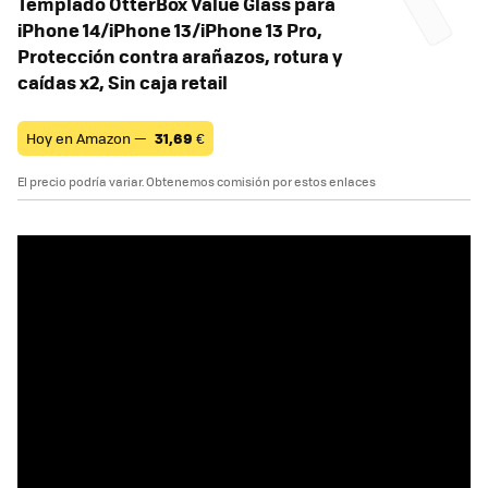
Templado OtterBox Value Glass para
iPhone 14/iPhone 13/iPhone 13 Pro,
Protección contra arañazos, rotura y
caídas x2, Sin caja retail
Hoy en Amazon —
31,69
€
El precio podría variar. Obtenemos comisión por estos enlaces