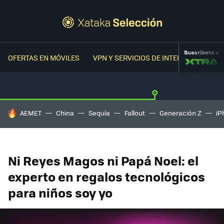
Suscríbete a
OFERTAS EN MÓVILES
VPN Y SERVICIOS DE INTERNET
OFER
HOY SE HABLA DE
AEMET
China
Sequía
Fallout
Generación Z
iP
Ni Reyes Magos ni Papá Noel: el
experto en regalos tecnológicos
para niños soy yo