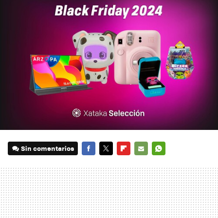
Sin comentarios
FACEBOOK
TWITTER
FLIPBOARD
E-
WHATSAPP
MAIL