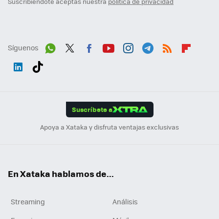
Suscribiéndote aceptas nuestra
política de privacidad
Síguenos
Wh
Twit
Fac
You
Inst
Tele
RSS
Flip
ats
ter
ebo
tub
agr
gra
boa
Link
Tikt
App
ok
e
am
m
rd
edI
ok
Suscríbete a
n
Apoya a Xataka y disfruta ventajas exclusivas
En Xataka hablamos de...
Streaming
Análisis