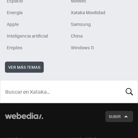
Espacio
Móviles
Energía
Xataka Movilidad
Apple
Samsung
Inteligencia artificial
China
Empleo
Windows 11
VER MÁS TEMAS
BUSCA
SUBIR