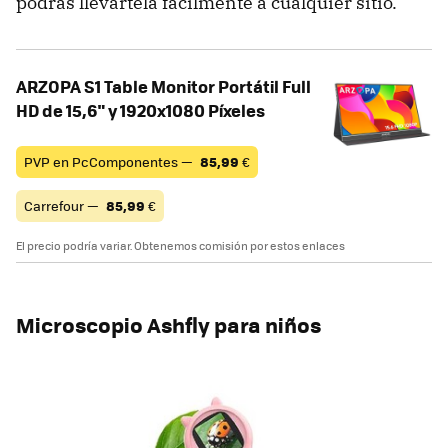
podrás llevártela fácilmente a cualquier sitio.
ARZOPA S1 Table Monitor Portátil Full
HD de 15,6" y 1920x1080 Píxeles
PVP en PcComponentes —
85,99
€
Carrefour —
85,99
€
El precio podría variar. Obtenemos comisión por estos enlaces
Microscopio Ashfly para niños