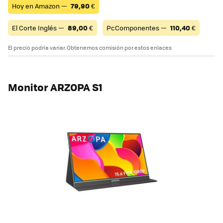
Hoy en Amazon —
79,90
€
El Corte Inglés —
89,00
€
PcComponentes —
110,40
€
El precio podría variar. Obtenemos comisión por estos enlaces
Monitor ARZOPA S1