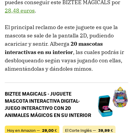
puedes conseguir este BIZTEE MAGICALS por
28,48 euros
.
El principal reclamo de este juguete es que la
mascota se sale de la pantalla 2D, pudiendo
acariciar y sentir. Alberga
20 mascotas
interactivas en su interior
, las cuales podrás ir
desbloqueando según vayas jugando con ellas,
alimentándolas y dándoles mimos.
BIZTEE MAGICALS - JUGUETE
MASCOTA INTERACTIVA DIGITAL-
JUEGO INTERACTIVO CON 20
ANIMALES MÁGICOS EN SU INTERIOR
Hoy en Amazon —
29,00
€
El Corte Inglés —
39,99
€