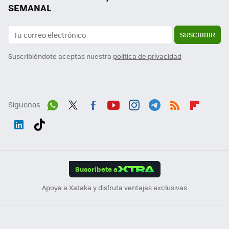
SEMANAL
SUSCRIBIR
Suscribiéndote aceptas nuestra
política de privacidad
Síguenos
Wh
Twit
Fac
You
Inst
Tele
RSS
Flip
ats
ter
ebo
tub
agr
gra
boa
Link
Tikt
App
ok
e
am
m
rd
edI
ok
Suscríbete a
n
Apoya a Xataka y disfruta ventajas exclusivas