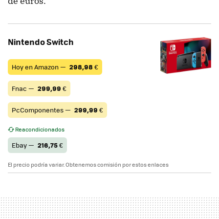
de euros.
Nintendo Switch
Hoy en Amazon —
298,98
€
Fnac —
299,99
€
PcComponentes —
299,99
€
Reacondicionados
Ebay —
216,75
€
El precio podría variar. Obtenemos comisión por estos enlaces