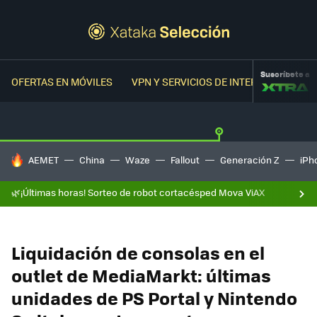
Suscríbete a
OFERTAS EN MÓVILES
VPN Y SERVICIOS DE INTERNET
OFER
HOY SE HABLA DE
AEMET
China
Waze
Fallout
Generación Z
iPh
🌿¡Últimas horas! Sorteo de robot cortacésped Mova ViAX
Liquidación de consolas en el
outlet de MediaMarkt: últimas
unidades de PS Portal y Nintendo