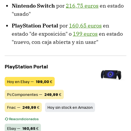
Nintendo Switch
por
216,75 euros
en estado
"usado"
PlayStation Portal
por
160,65 euros
en
estado "de exposición" o
199 euros
en estado
"nuevo, con caja abierta y sin usar"
PlayStation Portal
Hoy en Ebay —
199,00
€
PcComponentes —
249,99
€
Fnac —
249,99
€
Hoy sin stock en Amazon
Reacondicionados
Ebay —
160,65
€