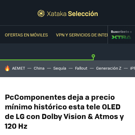
Suscríbete a
OFERTAS EN MÓVILES
VPN Y SERVICIOS DE INTERNET
OFER
HOY SE HABLA DE
AEMET
China
Sequía
Fallout
Generación Z
iP
PcComponentes deja a precio
mínimo histórico esta tele OLED
de LG con Dolby Vision & Atmos y
120 Hz