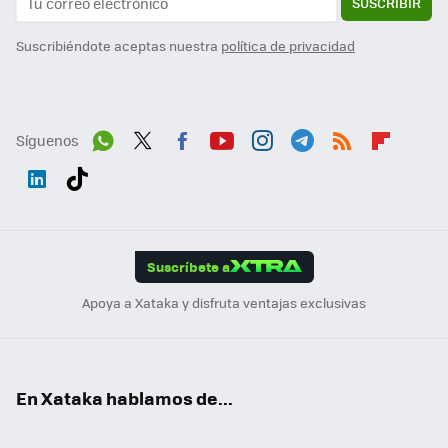
SUSCRIBIR
Suscribiéndote aceptas nuestra
política de privacidad
Síguenos
Wh
Twit
Fac
You
Inst
Tele
RSS
Flip
ats
ter
ebo
tub
agr
gra
boa
Link
Tikt
App
ok
e
am
m
rd
edI
ok
Suscríbete a
n
Apoya a Xataka y disfruta ventajas exclusivas
En Xataka hablamos de...