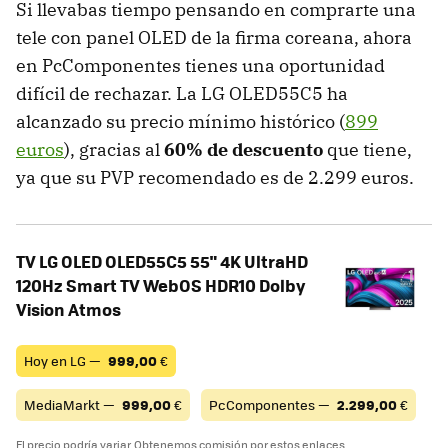
Si llevabas tiempo pensando en comprarte una
tele con panel OLED de la firma coreana, ahora
en PcComponentes tienes una oportunidad
difícil de rechazar. La LG OLED55C5 ha
alcanzado su precio mínimo histórico (
899
euros
), gracias al
60% de descuento
que tiene,
ya que su PVP recomendado es de 2.299 euros.
TV LG OLED OLED55C5 55" 4K UltraHD
120Hz Smart TV WebOS HDR10 Dolby
Vision Atmos
Hoy en LG —
999,00
€
MediaMarkt —
999,00
€
PcComponentes —
2.299,00
€
El precio podría variar. Obtenemos comisión por estos enlaces