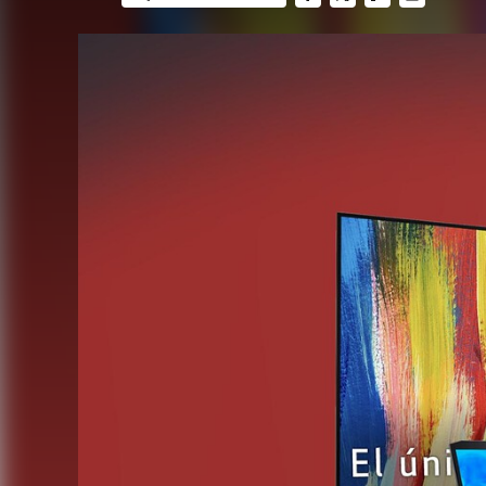
FACEBOOK
TWITTER
FLIPBOARD
E-
MAIL