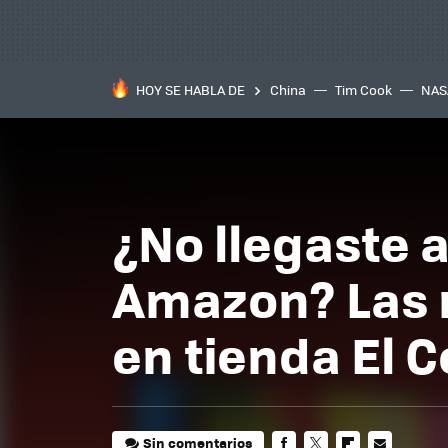
HOY SE HABLA DE
China
Tim Cook
NAS
¿No llegaste 
Amazon? Las m
en tienda El 
Sin comentarios