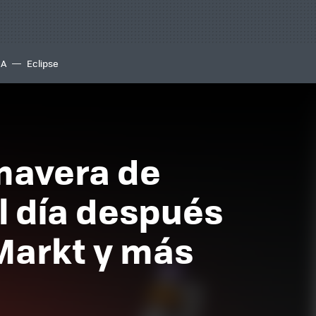
IA
Eclipse
imavera de
l día después
aMarkt y más