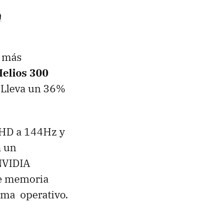
o más
Helios 300
. Lleva un 36%
l HD a 144Hz y
n un
NVIDIA
e memoria
ema operativo.