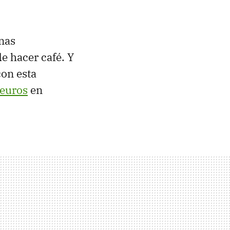
nas
e hacer café. Y
con esta
euros
en