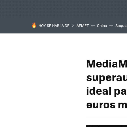
HOY SE HABLA DE
AEMET
China
Sequí
MediaMa
superau
ideal pa
euros 