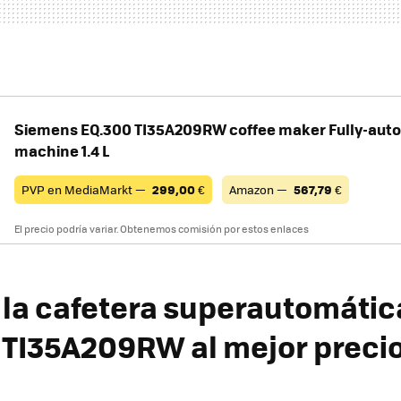
Siemens EQ.300 TI35A209RW coffee maker Fully-auto
machine 1.4 L
PVP en MediaMarkt —
299,00
€
Amazon —
567,79
€
El precio podría variar. Obtenemos comisión por estos enlaces
la cafetera superautomátic
TI35A209RW al mejor preci