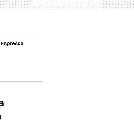
 Espresso
a
o