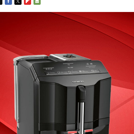
FACEBOOK
TWITTER
FLIPBOARD
E-
MAIL