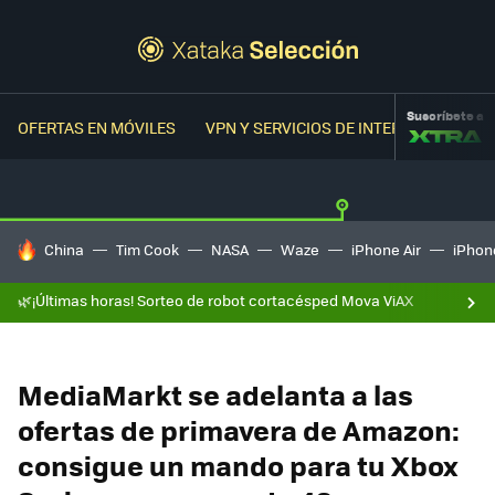
Suscríbete a
OFERTAS EN MÓVILES
VPN Y SERVICIOS DE INTERNET
OFER
HOY SE HABLA DE
China
Tim Cook
NASA
Waze
iPhone Air
iPhone
🌿¡Últimas horas! Sorteo de robot cortacésped Mova ViAX
MediaMarkt se adelanta a las
ofertas de primavera de Amazon:
consigue un mando para tu Xbox