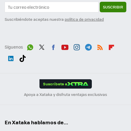
SUSCRIBIR
Suscribiéndote aceptas nuestra
política de privacidad
Síguenos
Wh
Twit
Fac
You
Inst
Tele
RSS
Flip
ats
ter
ebo
tub
agr
gra
boa
Link
Tikt
App
ok
e
am
m
rd
edI
ok
Suscríbete a
n
Apoya a Xataka y disfruta ventajas exclusivas
En Xataka hablamos de...