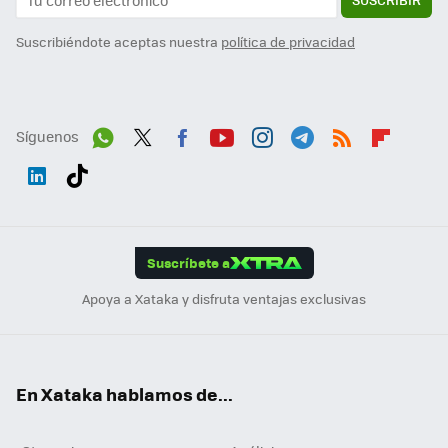
Suscribiéndote aceptas nuestra
política de privacidad
Síguenos
Wh
Twit
Fac
You
Inst
Tele
RSS
Flip
ats
ter
ebo
tub
agr
gra
boa
Link
Tikt
App
ok
e
am
m
rd
edI
ok
Suscríbete a
n
Apoya a Xataka y disfruta ventajas exclusivas
En Xataka hablamos de...