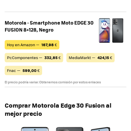
Motorola - Smartphone Moto EDGE 30
FUSION 8+128, Negro
Hoy en Amazon —
167,98
€
PcComponentes —
332,85
€
MediaMarkt —
424,15
€
Fnac —
599,00
€
El precio podría variar. Obtenemos comisión por estos enlaces
Comprar Motorola Edge 30 Fusion al
mejor precio