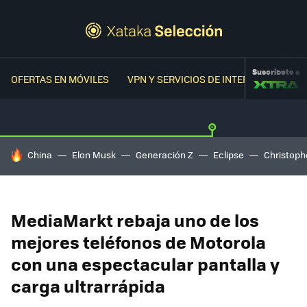
Suscríbete a
OFERTAS EN MÓVILES
VPN Y SERVICIOS DE INTERNET
OFER
HOY SE HABLA DE
China
Elon Musk
Generación Z
Eclipse
Christoph
MediaMarkt rebaja uno de los
mejores teléfonos de Motorola
con una espectacular pantalla y
carga ultrarrápida