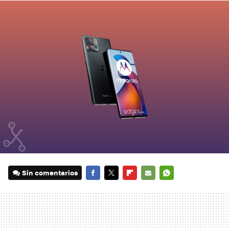
Sin comentarios
FACEBOOK
TWITTER
FLIPBOARD
E-
WHATSAPP
MAIL