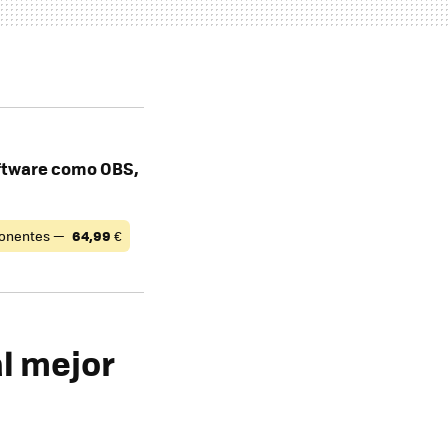
oftware como OBS,
onentes —
64,99
€
l mejor