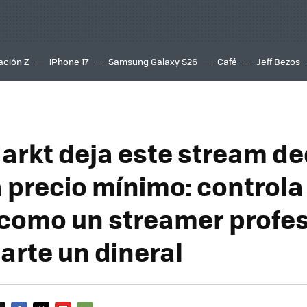
ación Z
iPhone 17
Samsung Galaxy S26
Café
Jeff Bezos
rkt deja este stream de
a precio mínimo: controla
 como un streamer profes
arte un dineral