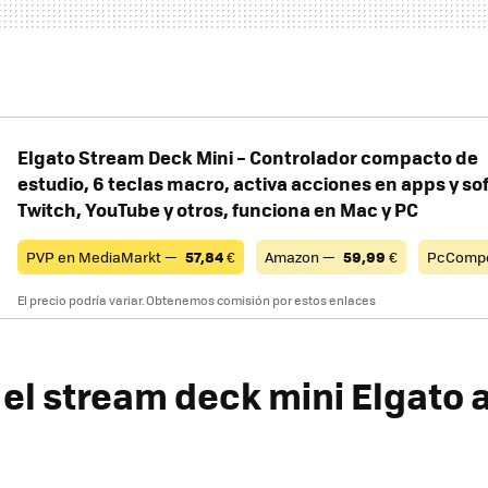
Elgato Stream Deck Mini – Controlador compacto de
estudio, 6 teclas macro, activa acciones en apps y s
Twitch, ​YouTube y otros, funciona en Mac y PC
PVP en MediaMarkt —
57,84
€
Amazon —
59,99
€
PcComp
El precio podría variar. Obtenemos comisión por estos enlaces
el stream deck mini Elgato a