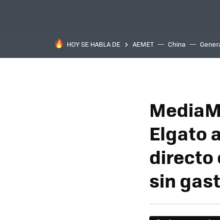
HOY SE HABLA DE
AEMET
China
Gener
MediaMa
Elgato 
directo
sin gast