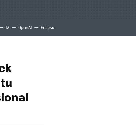
IA
OpenAI
Eclipse
ck
 tu
ional