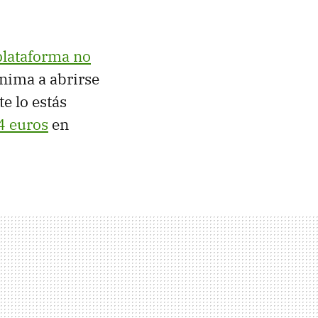
plataforma no
anima a abrirse
e lo estás
4 euros
en