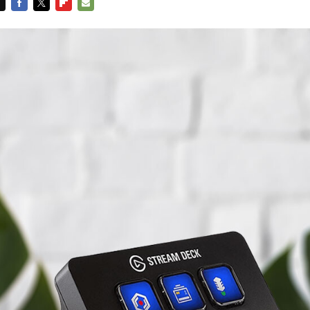
FACEBOOK
TWITTER
FLIPBOARD
E-
MAIL