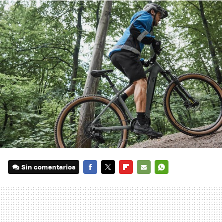
Sin comentarios
FACEBOOK
TWITTER
FLIPBOARD
E-
WHATSAPP
MAIL