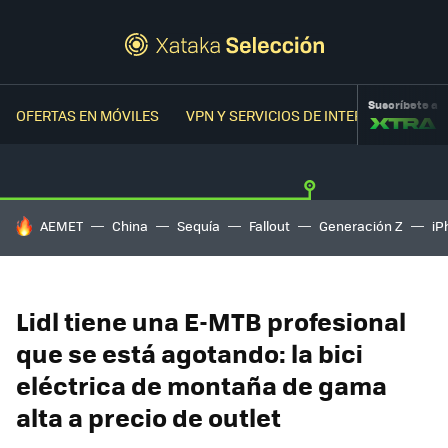
Suscríbete a
OFERTAS EN MÓVILES
VPN Y SERVICIOS DE INTERNET
OFER
HOY SE HABLA DE
AEMET
China
Sequía
Fallout
Generación Z
iP
Lidl tiene una E-MTB profesional
que se está agotando: la bici
eléctrica de montaña de gama
alta a precio de outlet