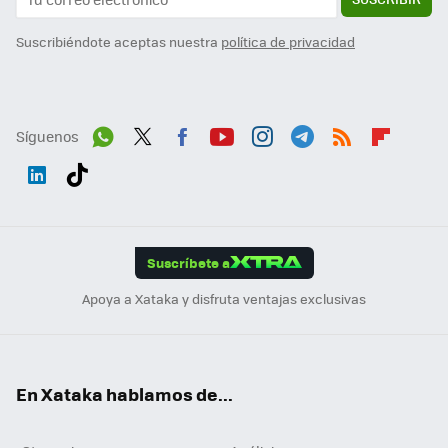
Suscribiéndote aceptas nuestra
política de privacidad
Síguenos
Wh
Twit
Fac
You
Inst
Tele
RSS
Flip
ats
ter
ebo
tub
agr
gra
boa
Link
Tikt
App
ok
e
am
m
rd
edI
ok
Suscríbete a
n
Apoya a Xataka y disfruta ventajas exclusivas
En Xataka hablamos de...