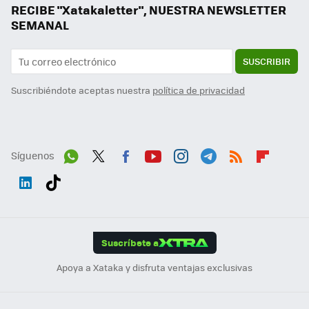
RECIBE "Xatakaletter", NUESTRA NEWSLETTER
SEMANAL
SUSCRIBIR
Suscribiéndote aceptas nuestra
política de privacidad
Síguenos
Wh
Twit
Fac
You
Inst
Tele
RSS
Flip
ats
ter
ebo
tub
agr
gra
boa
Link
Tikt
App
ok
e
am
m
rd
edI
ok
Suscríbete a
n
Apoya a Xataka y disfruta ventajas exclusivas