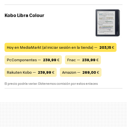
Kobo Libra Colour
Hoy en MediaMarkt (al iniciar sesión en la tienda) —
203,15
€
PcComponentes —
239,99
€
Fnac —
239,99
€
Rakuten Kobo —
239,99
€
Amazon —
269,00
€
El precio podría variar. Obtenemos comisión por estos enlaces