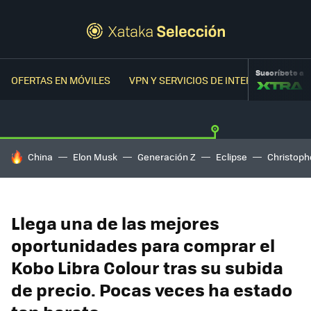
Suscríbete a
OFERTAS EN MÓVILES
VPN Y SERVICIOS DE INTERNET
OFER
HOY SE HABLA DE
China
Elon Musk
Generación Z
Eclipse
Christoph
Llega una de las mejores
oportunidades para comprar el
Kobo Libra Colour tras su subida
de precio. Pocas veces ha estado