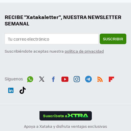
RECIBE "Xatakaletter", NUESTRA NEWSLETTER
SEMANAL
SUSCRIBIR
Suscribiéndote aceptas nuestra
política de privacidad
Síguenos
Wh
Twit
Fac
You
Inst
Tele
RSS
Flip
ats
ter
ebo
tub
agr
gra
boa
Link
Tikt
App
ok
e
am
m
rd
edI
ok
Suscríbete a
n
Apoya a Xataka y disfruta ventajas exclusivas