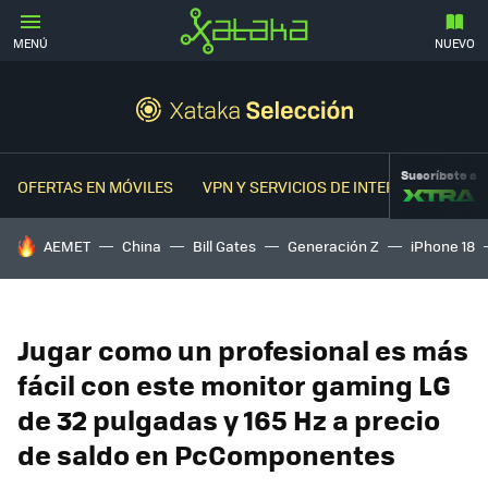
MENÚ
NUEVO
Suscríbete a
OFERTAS EN MÓVILES
VPN Y SERVICIOS DE INTERNET
OFER
HOY SE HABLA DE
AEMET
China
Bill Gates
Generación Z
iPhone 18
Jugar como un profesional es más
fácil con este monitor gaming LG
de 32 pulgadas y 165 Hz a precio
de saldo en PcComponentes