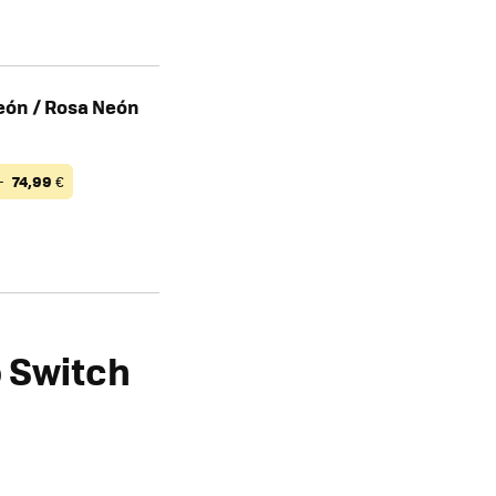
eón / Rosa Neón
—
74,99
€
o Switch