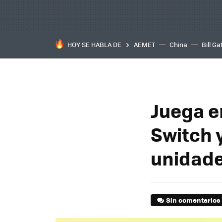
HOY SE HABLA DE
AEMET
China
Bill Ga
Juega e
Switch 
unidade
Sin comentarios