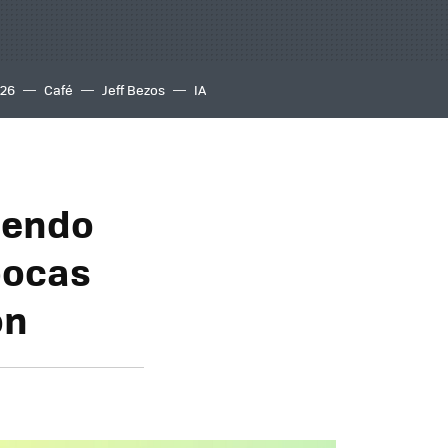
S26
Café
Jeff Bezos
IA
tendo
pocas
on