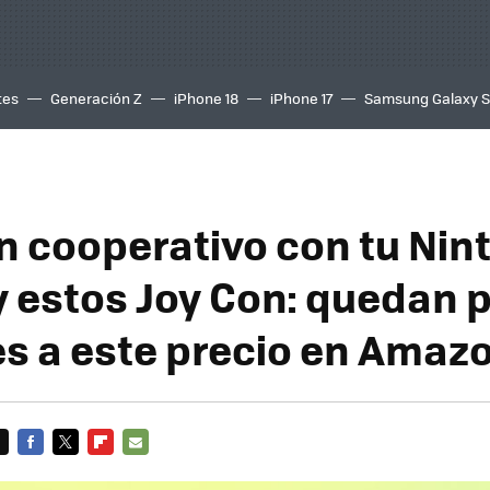
tes
Generación Z
iPhone 18
iPhone 17
Samsung Galaxy 
n cooperativo con tu Nin
y estos Joy Con: quedan 
s a este precio en Amaz
FACEBOOK
TWITTER
FLIPBOARD
E-