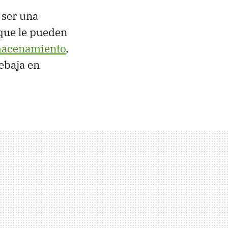
 ser una
que le pueden
lmacenamiento
,
ebaja en