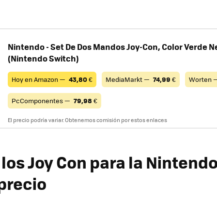
Nintendo - Set De Dos Mandos Joy-Con, Color Verde N
(Nintendo Switch)
Hoy en Amazon —
43,80
€
MediaMarkt —
74,99
€
Worten 
PcComponentes —
79,98
€
El precio podría variar. Obtenemos comisión por estos enlaces
los Joy Con para la Nintend
precio