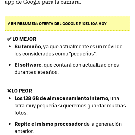
app de Google para la cámara.
⚡ EN RESUMEN: OFERTA DEL GOOGLE PIXEL 10A HOY
✅
LO MEJOR
Su
tamaño
, ya que actualmente es un móvil de
los considerados como "pequeños".
El software
, que contará con actualizaciones
durante siete años.
❌ LO PEOR
L
os 128 GB de almacenamiento interno
, una
cifra muy pequeña si queremos guardar muchas
fotos.
Repite el mismo procesador
de la generación
anterior.