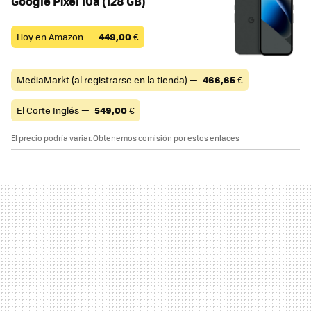
Google Pixel 10a (128 GB)
Hoy en Amazon —
449,00
€
MediaMarkt (al registrarse en la tienda) —
466,65
€
El Corte Inglés —
549,00
€
El precio podría variar. Obtenemos comisión por estos enlaces