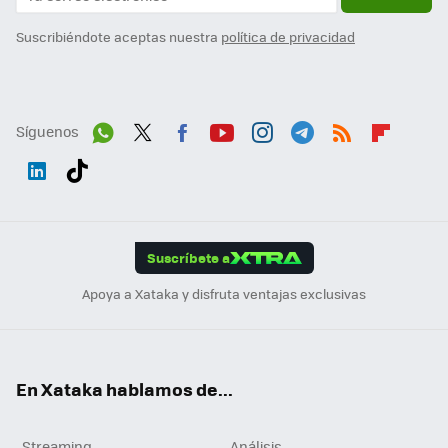
Suscribiéndote aceptas nuestra
política de privacidad
Síguenos
Wh
Twit
Fac
You
Inst
Tele
RSS
Flip
ats
ter
ebo
tub
agr
gra
boa
Link
Tikt
App
ok
e
am
m
rd
edI
ok
Suscríbete a
n
Apoya a Xataka y disfruta ventajas exclusivas
En Xataka hablamos de...
Streaming
Análisis