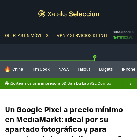
Suscríbete a
OFERTAS EN MÓVILES
VPN Y SERVICIOS DE INTERNET
OFER
HOY SE HABLA DE
China
Tim Cook
NASA
Fallout
Bugatti
iPhone 
🖨️ ¡Sorteamos una impresora 3D Bambu Lab A2L Combo!
Un Google Pixel a precio mínimo
en MediaMarkt: ideal por su
apartado fotográfico y para