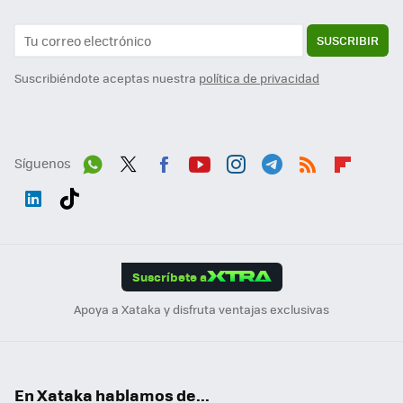
SUSCRIBIR
Suscribiéndote aceptas nuestra
política de privacidad
Síguenos
Wh
Twit
Fac
You
Inst
Tele
RSS
Flip
ats
ter
ebo
tub
agr
gra
boa
Link
Tikt
App
ok
e
am
m
rd
edI
ok
Suscríbete a
n
Apoya a Xataka y disfruta ventajas exclusivas
En Xataka hablamos de...