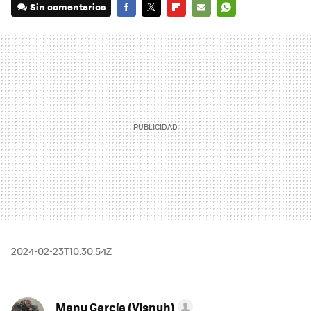
Sin comentarios
FACEBOOK
TWITTER
FLIPBOARD
E-
WHATSAPP
MAIL
2024-02-23T10:30:54Z
Manu García (Visnuh)