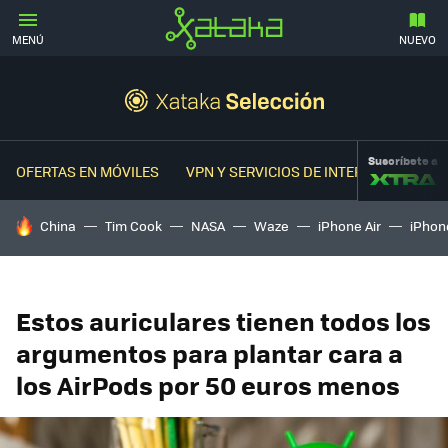
MENÚ
NUEVO
Suscríbete a
OFERTAS EN MÓVILES
VPN Y SERVICIOS DE INTERNET
OFER
HOY SE HABLA DE
China
Tim Cook
NASA
Waze
iPhone Air
iPhone
Estos auriculares tienen todos los
argumentos para plantar cara a
los AirPods por 50 euros menos