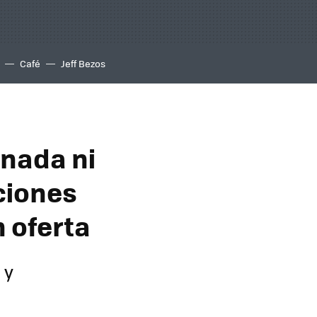
Café
Jeff Bezos
 nada ni
ciones
n oferta
 y