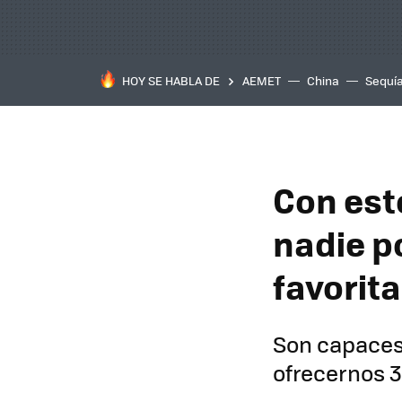
HOY SE HABLA DE
AEMET
China
Sequí
Con est
nadie p
favorita
Son capaces 
ofrecernos 3