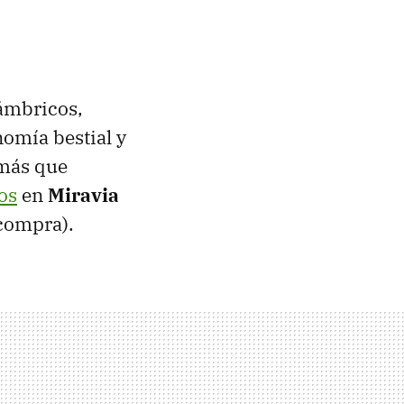
lámbricos,
nomía bestial y
 más que
os
en
Miravia
 compra).