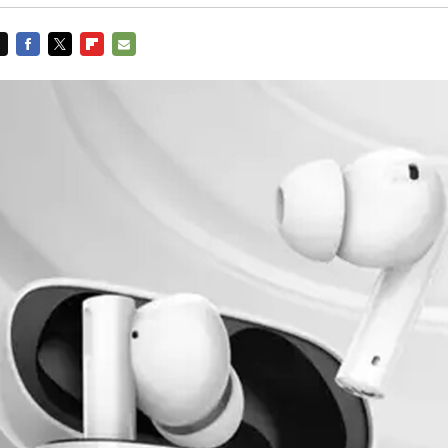
FACEBOOK
TWITTER
FLIPBOARD
E-
MAIL