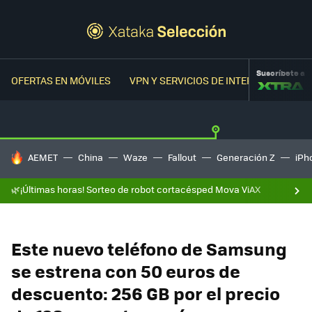
Suscríbete a
OFERTAS EN MÓVILES
VPN Y SERVICIOS DE INTERNET
OFER
HOY SE HABLA DE
AEMET
China
Waze
Fallout
Generación Z
iPh
🌿¡Últimas horas! Sorteo de robot cortacésped Mova ViAX
Este nuevo teléfono de Samsung
se estrena con 50 euros de
descuento: 256 GB por el precio