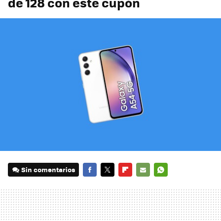
de 128 con este cupón
Sin comentarios
FACEBOOK
TWITTER
FLIPBOARD
E-
WHATSAPP
MAIL