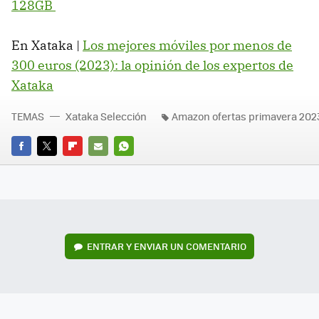
128GB
En Xataka |
Los mejores móviles por menos de
300 euros (2023): la opinión de los expertos de
Xataka
TEMAS
Xataka Selección
Amazon ofertas primavera 202
FACEBOOK
TWITTER
FLIPBOARD
E-
WHATSAPP
MAIL
ENTRAR Y ENVIAR UN COMENTARIO