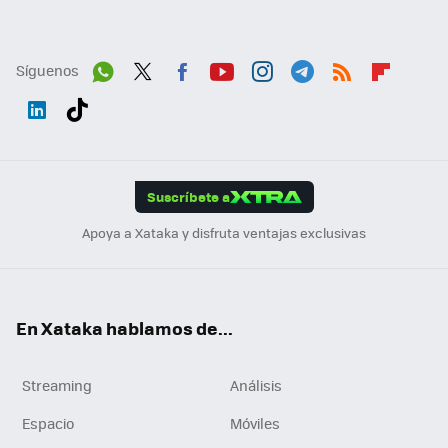
Síguenos
Wh
Twit
Fac
You
Inst
Tele
RSS
Flip
ats
ter
ebo
tub
agr
gra
boa
Link
Tikt
App
ok
e
am
m
rd
edI
ok
Suscríbete a
n
Apoya a Xataka y disfruta ventajas exclusivas
En Xataka hablamos de...
Streaming
Análisis
Espacio
Móviles