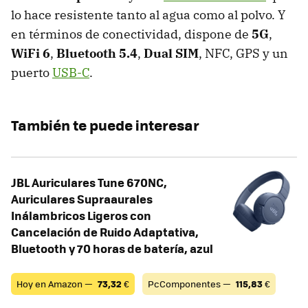
lo hace resistente tanto al agua como al polvo. Y
en términos de conectividad, dispone de
5G
,
WiFi 6
,
Bluetooth 5.4
,
Dual SIM
, NFC, GPS y un
puerto
USB-C
.
También te puede interesar
JBL Auriculares Tune 670NC,
Auriculares Supraaurales
Inálambricos Ligeros con
Cancelación de Ruido Adaptativa,
Bluetooth y 70 horas de batería, azul
Hoy en Amazon —
73,32
€
PcComponentes —
115,83
€