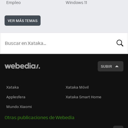
Empleo
Windows 11
VER MÁS TEMAS
BUSCA
SUBIR
Xataka
Xataka Móvil
Applesfera
Xataka Smart Home
Mundo Xiaomi
Otras publicaciones de Webedia