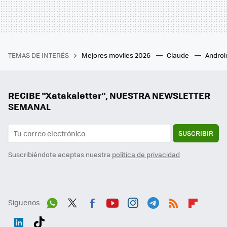
TEMAS DE INTERÉS
Mejores moviles 2026
Claude
Androi
RECIBE "Xatakaletter", NUESTRA NEWSLETTER
SEMANAL
SUSCRIBIR
Suscribiéndote aceptas nuestra
política de privacidad
Síguenos
Wh
Twit
Fac
You
Inst
Tele
RSS
Flip