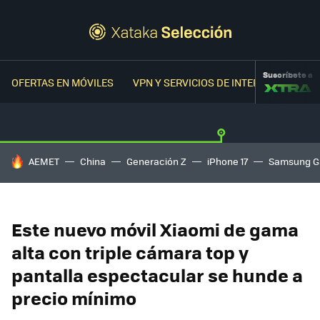
Suscríbete a
OFERTAS EN MÓVILES
VPN Y SERVICIOS DE INTERNET
OFER
HOY SE HABLA DE
AEMET
China
Generación Z
iPhone 17
Samsung G
Este nuevo móvil Xiaomi de gama
alta con triple cámara top y
pantalla espectacular se hunde a
precio mínimo