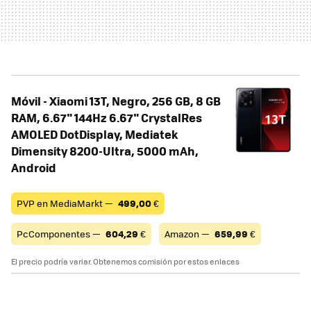
Móvil - Xiaomi 13T, Negro, 256 GB, 8 GB
RAM, 6.67" 144Hz 6.67" CrystalRes
AMOLED DotDisplay, Mediatek
Dimensity 8200-Ultra, 5000 mAh,
Android
PVP en MediaMarkt —
499,00
€
PcComponentes —
604,29
€
Amazon —
659,99
€
El precio podría variar. Obtenemos comisión por estos enlaces