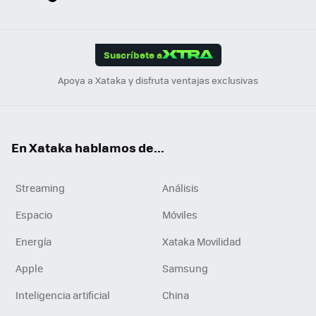
ats
ter
ebo
tub
agr
gra
boa
Link
Tikt
App
ok
e
am
m
rd
edI
ok
Suscríbete a
n
Apoya a Xataka y disfruta ventajas exclusivas
En Xataka hablamos de...
Streaming
Análisis
Espacio
Móviles
Energía
Xataka Movilidad
Apple
Samsung
Inteligencia artificial
China