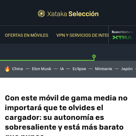
Suscríbete a
OFERTAS EN MÓVILES
VPN Y SERVICIOS DE INTERNET
OFER
HOY SE HABLA DE
China
Elon Musk
IA
Eclipse
Miniserie
Japón
Con este móvil de gama media no
importará que te olvides el
cargador: su autonomía es
sobresaliente y está más barato