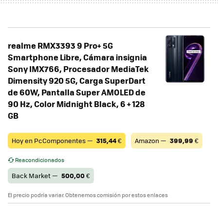
realme RMX3393 9 Pro+ 5G
Smartphone Libre, Cámara insignia
Sony IMX766, Procesador MediaTek
Dimensity 920 5G, Carga SuperDart
de 60W, Pantalla Super AMOLED de
90 Hz, Color Midnight Black, 6 + 128
GB
Hoy en PcComponentes —
315,44
€
Amazon —
399,99
€
Reacondicionados
Back Market —
500,00
€
El precio podría variar. Obtenemos comisión por estos enlaces