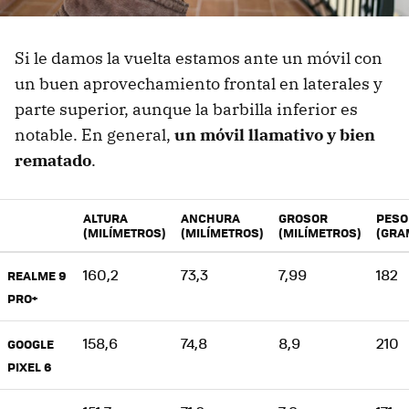
Si le damos la vuelta estamos ante un móvil con
un buen aprovechamiento frontal en laterales y
parte superior, aunque la barbilla inferior es
notable. En general,
un móvil llamativo y bien
rematado
.
ALTURA
ANCHURA
GROSOR
PESO
(MILÍMETROS)
(MILÍMETROS)
(MILÍMETROS)
(GRA
160,2
73,3
7,99
182
REALME 9
PRO+
158,6
74,8
8,9
210
GOOGLE
PIXEL 6