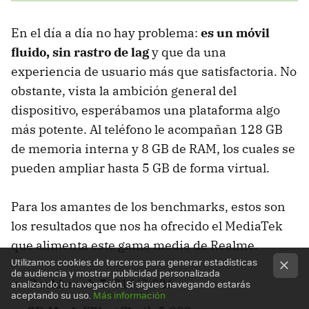
En el día a día no hay problema:
es un móvil
fluido, sin rastro de lag
y que da una
experiencia de usuario más que satisfactoria. No
obstante, vista la ambición general del
dispositivo, esperábamos una plataforma algo
más potente. Al teléfono le acompañan 128 GB
de memoria interna y 8 GB de RAM, los cuales se
pueden ampliar hasta 5 GB de forma virtual.
Para los amantes de los benchmarks, estos son
los resultados que nos ha ofrecido el MediaTek
que alimenta este gama media de Realme.
Utilizamos cookies de terceros para generar estadísticas
de audiencia y mostrar publicidad personalizada
Geekbench 5
: 816/2.326
analizando tu navegación. Si sigues navegando estarás
aceptando su uso.
Más información