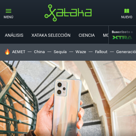
MENÚ
NUEVO
Suscríbete a
ANÁLISIS
XATAKA SELECCIÓN
CIENCIA
MOVILIDAD
HOY SE HABLA DE
AEMET
China
Sequía
Waze
Fallout
Generació