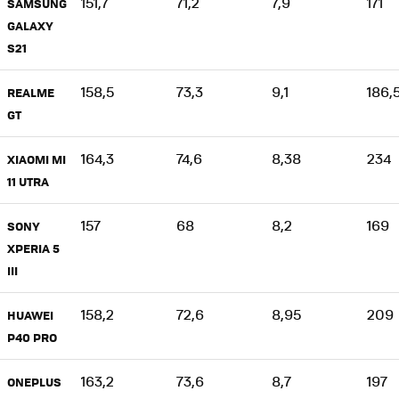
151,7
71,2
7,9
171
SAMSUNG
GALAXY
S21
158,5
73,3
9,1
186,
REALME
GT
164,3
74,6
8,38
234
XIAOMI MI
11 UTRA
157
68
8,2
169
SONY
XPERIA 5
III
158,2
72,6
8,95
209
HUAWEI
P40 PRO
163,2
73,6
8,7
197
ONEPLUS