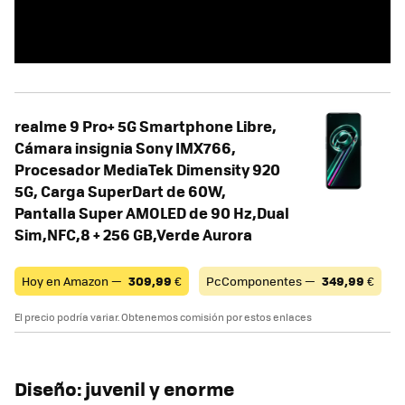
realme 9 Pro+ 5G Smartphone Libre,
Cámara insignia Sony IMX766,
Procesador MediaTek Dimensity 920
5G, Carga SuperDart de 60W,
Pantalla Super AMOLED de 90 Hz,Dual
Sim,NFC,8 + 256 GB,Verde Aurora
Hoy en Amazon —
309,99
€
PcComponentes —
349,99
€
El precio podría variar. Obtenemos comisión por estos enlaces
Diseño: juvenil y enorme