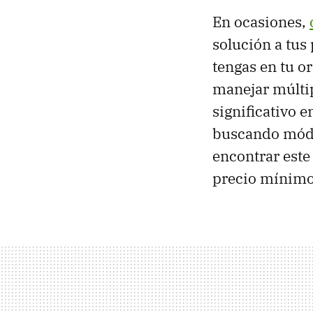
En ocasiones,
solución a tu
tengas en tu o
manejar múltip
significativo e
buscando módu
encontrar este
precio mínimo