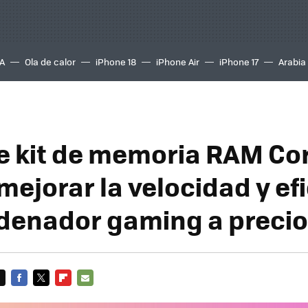
A
Ola de calor
iPhone 18
iPhone Air
iPhone 17
Arabia
e kit de memoria RAM Cor
mejorar la velocidad y ef
rdenador gaming a preci
FACEBOOK
TWITTER
FLIPBOARD
E-