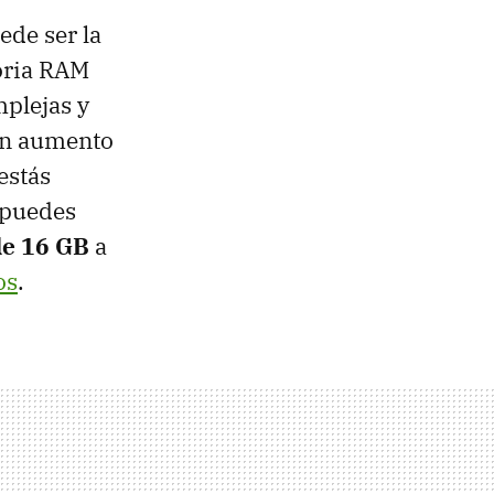
de ser la
oria RAM
mplejas y
 un aumento
 estás
puedes
de 16 GB
a
os
.