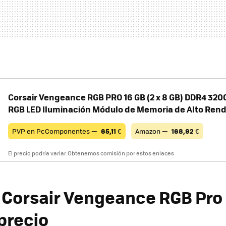
Corsair Vengeance RGB PRO 16 GB (2 x 8 GB) DDR4 320
RGB LED Iluminación Módulo de Memoria de Alto Ren
PVP en PcComponentes —
65,11
€
Amazon —
168,92
€
El precio podría variar. Obtenemos comisión por estos enlaces
Corsair Vengeance RGB Pro (
precio