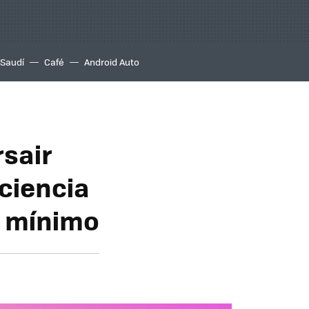
 Saudí
Café
Android Auto
sair
iciencia
o mínimo