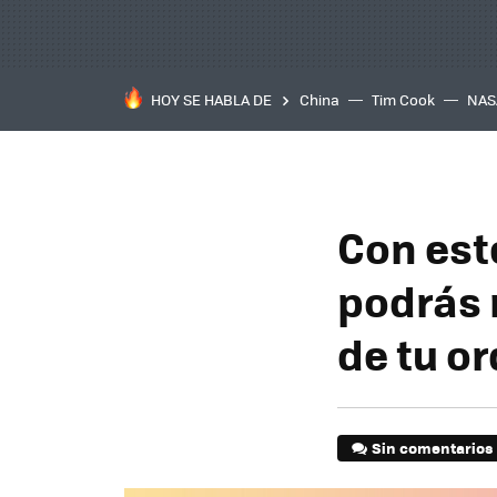
HOY SE HABLA DE
China
Tim Cook
NAS
Con est
podrás 
de tu o
Sin comentarios