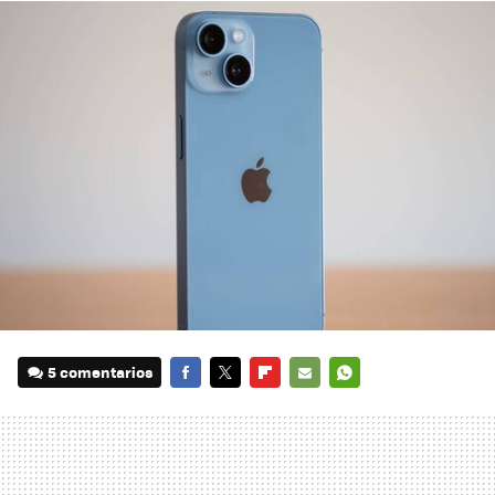
5 comentarios
FACEBOOK
TWITTER
FLIPBOARD
E-
WHATSAPP
MAIL