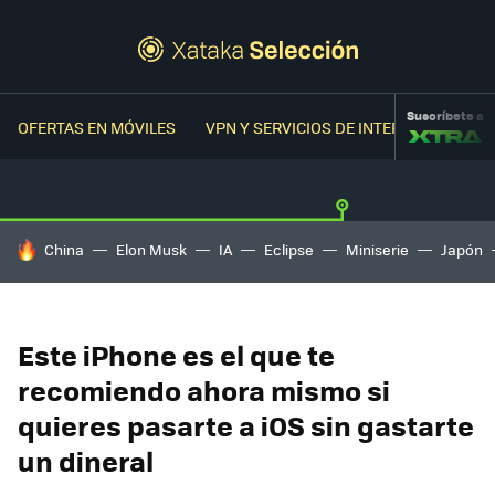
Suscríbete a
OFERTAS EN MÓVILES
VPN Y SERVICIOS DE INTERNET
OFER
HOY SE HABLA DE
China
Elon Musk
IA
Eclipse
Miniserie
Japón
Este iPhone es el que te
recomiendo ahora mismo si
quieres pasarte a iOS sin gastarte
un dineral