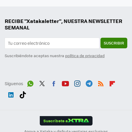
RECIBE "Xatakaletter", NUESTRA NEWSLETTER
SEMANAL
SUSCRIBIR
Suscribiéndote aceptas nuestra
política de privacidad
Síguenos
Wh
Twit
Fac
You
Inst
Tele
RSS
Flip
ats
ter
ebo
tub
agr
gra
boa
Link
Tikt
App
ok
e
am
m
rd
edI
ok
Suscríbete a
n
Apoya a Xataka y disfruta ventajas exclusivas