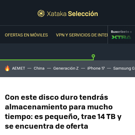
Suscríbete a
OFERTAS EN MÓVILES
VPN Y SERVICIOS DE INTERNET
OFER
HOY SE HABLA DE
AEMET
China
Generación Z
iPhone 17
Samsung G
Con este disco duro tendrás
almacenamiento para mucho
tiempo: es pequeño, trae 14 TB y
se encuentra de oferta