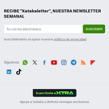
RECIBE "Xatakaletter", NUESTRA NEWSLETTER
SEMANAL
SUSCRIBIR
Suscribiéndote aceptas nuestra
política de privacidad
Síguenos
Wh
Twit
Fac
You
Inst
Tele
RSS
Flip
ats
ter
ebo
tub
agr
gra
boa
Link
Tikt
App
ok
e
am
m
rd
edI
ok
Suscríbete a
n
Apoya a Xataka y disfruta ventajas exclusivas