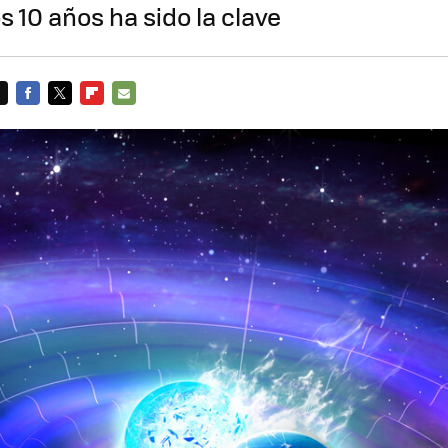
s 10 años ha sido la clave
FACEBOOK
TWITTER
FLIPBOARD
E-
MAIL