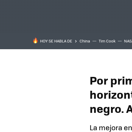
HOY SE HABLA DE
China
Tim Cook
NAS
Por pri
horizon
negro. 
La mejora en