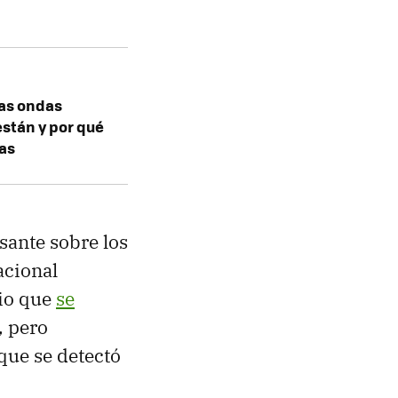
las ondas
están y por qué
las
sante sobre los
acional
dio que
se
, pero
 que se detectó