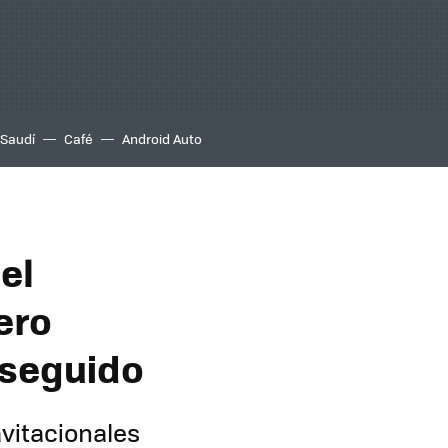
 Saudí
Café
Android Auto
el
ero
nseguido
avitacionales