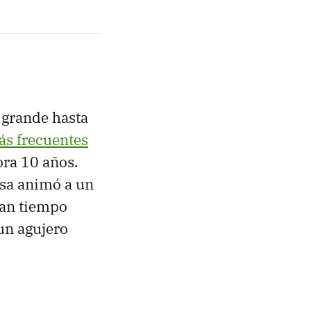
 grande hasta
s frecuentes
ora 10 años.
nsa animó a un
ban tiempo
un agujero