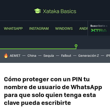
Suscríbete a
WHATSAPP
INSTAGRAM
WINDOWS
ANDROID
TRUC
HOY SE HABLA DE
AEMET
China
Sequía
Fallout
Generación Z
iP
Cómo proteger con un PIN tu
nombre de usuario de WhatsApp
para que solo quien tenga esta
clave pueda escribirte