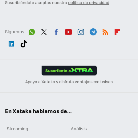
Suscribiéndote aceptas nuestra
política de privacidad
Síguenos
Wh
Twit
Fac
You
Inst
Tele
RSS
Flip
ats
ter
ebo
tub
agr
gra
boa
Link
Tikt
App
ok
e
am
m
rd
edI
ok
Suscríbete a
n
Apoya a Xataka y disfruta ventajas exclusivas
En Xataka hablamos de...
Streaming
Análisis