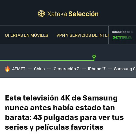
Suscríbete a
OFERTAS EN MÓVILES
VPN Y SERVICIOS DE INTERNET
OFER
HOY SE HABLA DE
AEMET
China
Generación Z
iPhone 17
Samsung G
Esta televisión 4K de Samsung
nunca antes había estado tan
barata: 43 pulgadas para ver tus
series y películas favoritas