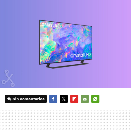
Sin comentarios
FACEBOOK
TWITTER
FLIPBOARD
E-
WHATSAPP
MAIL