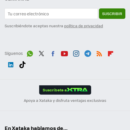
SUSCRIBIR
Suscribiéndote aceptas nuestra
política de privacidad
Síguenos
Wh
Twit
Fac
You
Inst
Tele
RSS
Flip
ats
ter
ebo
tub
agr
gra
boa
Link
Tikt
App
ok
e
am
m
rd
edI
ok
Suscríbete a
n
Apoya a Xataka y disfruta ventajas exclusivas
En Xataka hablamos de...