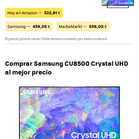
Hoy en Amazon —
322,91
€
Samsung —
436,05
€
MediaMarkt —
536,00
€
El precio podría variar. Obtenemos comisión por estos enlaces
Comprar
Samsung CU8500 Crystal UHD
al mejor precio