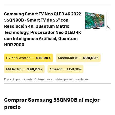
Samsung Smart TV Neo QLED 4K 2022
55QN90B - Smart TV de 55" con
Resolución 4K, Quantum Matrix
Technology, Procesador Neo QLED 4K
con Inteligencia Artificial, Quantum
HDR 2000
PVP en Worten —
979,99
€
MediaMarkt —
999,00
€
MiElectro —
999,00
€
Amazon — 1.159,00€
El precio podría variar. Obtenemos comisión por estos enlaces
Comprar Samsung
55QN90B al mejor
precio