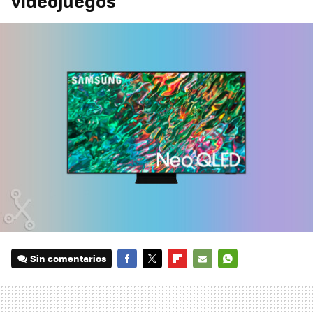
videojuegos
Sin comentarios
FACEBOOK
TWITTER
FLIPBOARD
E-
WHATSAPP
MAIL