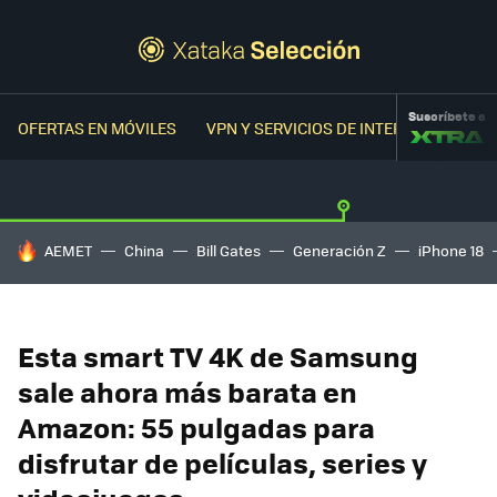
Suscríbete a
OFERTAS EN MÓVILES
VPN Y SERVICIOS DE INTERNET
OFER
HOY SE HABLA DE
AEMET
China
Bill Gates
Generación Z
iPhone 18
Esta smart TV 4K de Samsung
sale ahora más barata en
Amazon: 55 pulgadas para
disfrutar de películas, series y