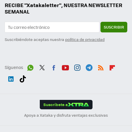
RECIBE "Xatakaletter", NUESTRA NEWSLETTER
SEMANAL
SUSCRIBIR
Suscribiéndote aceptas nuestra
política de privacidad
Síguenos
Wh
Twit
Fac
You
Inst
Tele
RSS
Flip
ats
ter
ebo
tub
agr
gra
boa
Link
Tikt
App
ok
e
am
m
rd
edI
ok
Suscríbete a
n
Apoya a Xataka y disfruta ventajas exclusivas