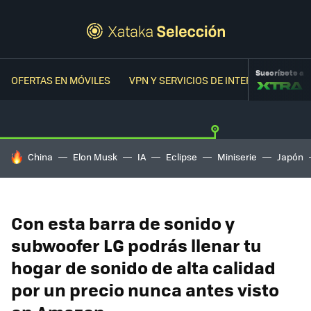
Suscríbete a
OFERTAS EN MÓVILES
VPN Y SERVICIOS DE INTERNET
OFER
HOY SE HABLA DE
China
Elon Musk
IA
Eclipse
Miniserie
Japón
Con esta barra de sonido y
subwoofer LG podrás llenar tu
hogar de sonido de alta calidad
por un precio nunca antes visto