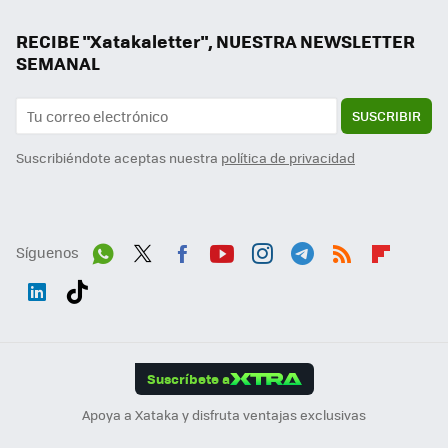
RECIBE "Xatakaletter", NUESTRA NEWSLETTER
SEMANAL
SUSCRIBIR
Suscribiéndote aceptas nuestra
política de privacidad
Síguenos
Wh
Twit
Fac
You
Inst
Tele
RSS
Flip
ats
ter
ebo
tub
agr
gra
boa
Link
Tikt
App
ok
e
am
m
rd
edI
ok
Suscríbete a
n
Apoya a Xataka y disfruta ventajas exclusivas