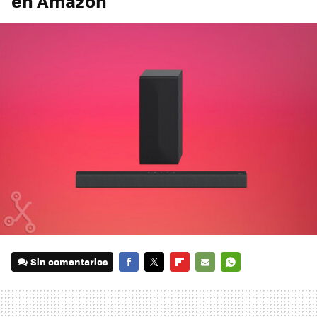
en Amazon
Sin comentarios
FACEBOOK
TWITTER
FLIPBOARD
E-
WHATSAPP
MAIL