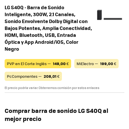
LG S40Q - Barra de Sonido
Inteligente, 300W, 2.1 Canales,
Sonido Envolvente Dolby Digital con
Bajos Potentes, Amplia Conectividad,
HDMI, Bluetooth, USB, Entrada
Óptica y App Android/iOS, Color
Negro
PVP en El Corte Inglés —
149,00
€
MiElectro —
199,00
€
PcComponentes —
208,01
€
El precio podría variar. Obtenemos comisión por estos enlaces
Comprar barra de sonido LG S40Q al
mejor precio