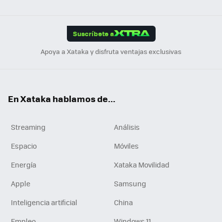
ats
ter
ebo
tub
agr
gra
boa
Link
Tikt
App
ok
e
am
m
rd
edI
ok
Suscríbete a
n
Apoya a Xataka y disfruta ventajas exclusivas
En Xataka hablamos de...
Streaming
Análisis
Espacio
Móviles
Energía
Xataka Movilidad
Apple
Samsung
Inteligencia artificial
China
Empleo
Windows 11