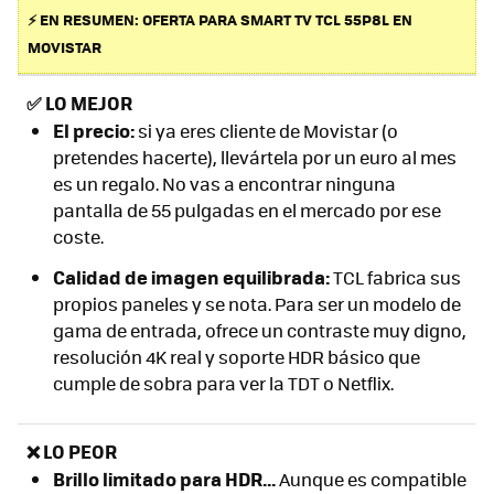
⚡ EN RESUMEN: OFERTA PARA SMART TV TCL 55P8L EN
MOVISTAR
✅
LO MEJOR
El precio:
si ya eres cliente de Movistar (o
pretendes hacerte), llevártela por un euro al mes
es un regalo. No vas a encontrar ninguna
pantalla de 55 pulgadas en el mercado por ese
coste.
Calidad de imagen equilibrada:
TCL fabrica sus
propios paneles y se nota. Para ser un modelo de
gama de entrada, ofrece un contraste muy digno,
resolución 4K real y soporte HDR básico que
cumple de sobra para ver la TDT o Netflix.
❌ LO PEOR
Brillo limitado para HDR...
Aunque es compatible