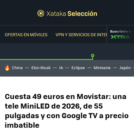
Suscríbete a
OFERTAS EN MÓVILES
VPN Y SERVICIOS DE INTERNET
OFER
HOY SE HABLA DE
China
Elon Musk
IA
Eclipse
Miniserie
Japón
Cuesta 49 euros en Movistar: una
tele MiniLED de 2026, de 55
pulgadas y con Google TV a precio
imbatible