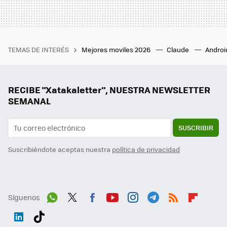
TEMAS DE INTERÉS
Mejores moviles 2026
Claude
Androi
RECIBE "Xatakaletter", NUESTRA NEWSLETTER
SEMANAL
SUSCRIBIR
Suscribiéndote aceptas nuestra
política de privacidad
Síguenos
Wh
Twit
Fac
You
Inst
Tele
RSS
Flip