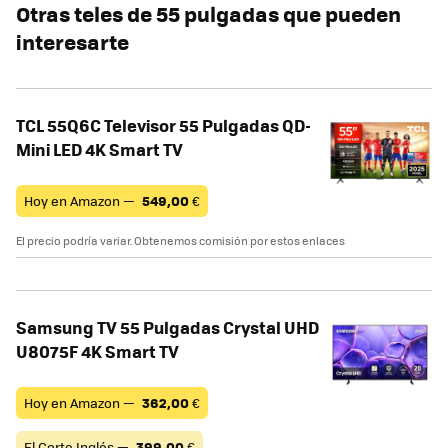
Otras teles de 55 pulgadas que pueden
interesarte
TCL 55Q6C Televisor 55 Pulgadas QD-
Mini LED 4K Smart TV
Hoy en Amazon —
549,00
€
El precio podría variar. Obtenemos comisión por estos enlaces
Samsung TV 55 Pulgadas Crystal UHD
U8075F 4K Smart TV
Hoy en Amazon —
362,00
€
El Corte Inglés —
399,00
€