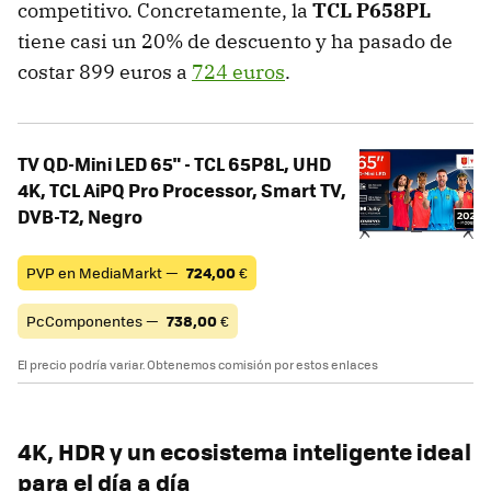
competitivo. Concretamente, la
TCL P658PL
tiene casi un 20% de descuento y ha pasado de
costar 899 euros a
724 euros
.
TV QD-Mini LED 65" - TCL 65P8L, UHD
4K, TCL AiPQ Pro Processor, Smart TV,
DVB-T2, Negro
PVP en MediaMarkt —
724,00
€
PcComponentes —
738,00
€
El precio podría variar. Obtenemos comisión por estos enlaces
4K, HDR y un ecosistema inteligente ideal
para el día a día