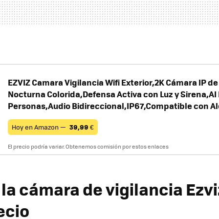
EZVIZ Camara Vigilancia Wifi Exterior,2K Cámara IP d
Nocturna Colorida,Defensa Activa con Luz y Sirena,AI
Personas,Audio Bidireccional,IP67,Compatible con A
Hoy en Amazon —
39,99
€
El precio podría variar. Obtenemos comisión por estos enlaces
la cámara de vigilancia Ezvi
ecio