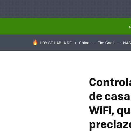
HOY SE HABLA DE
China
Tim Cook
NAS
Control
de casa
WiFi, qu
preciaz