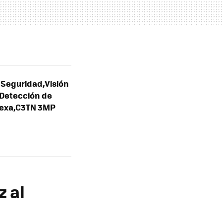
e Seguridad,Visión
 Detección de
lexa,C3TN 3MP
z al