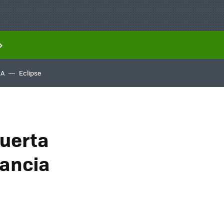
IA
Eclipse
puerta
lancia
n