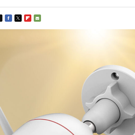
FACEBOOK
TWITTER
FLIPBOARD
E-
MAIL