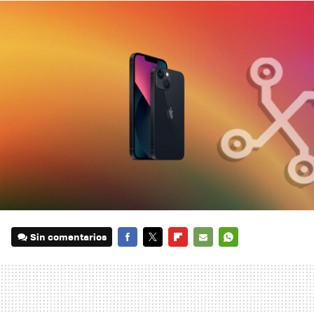
Sin comentarios
FACEBOOK
TWITTER
FLIPBOARD
E-
WHATSAPP
MAIL