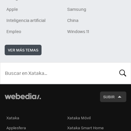
Apple
Samsung
Inteligencia artificial
China
Empleo
Windows 11
VER MÁS TEMAS
BUSCA
SUBIR
Xataka
Xataka Móvil
Applesfera
Xataka Smart Home