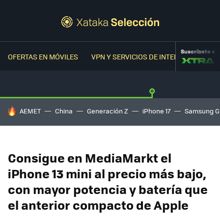
Suscríbete a
OFERTAS EN MÓVILES
VPN Y SERVICIOS DE INTERNET
OFER
HOY SE HABLA DE
AEMET
China
Generación Z
iPhone 17
Samsung G
Consigue en MediaMarkt el
iPhone 13 mini al precio más bajo,
con mayor potencia y batería que
el anterior compacto de Apple