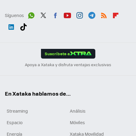
Síguenos
Wh
Twit
Fac
You
Inst
Tele
RSS
Flip
ats
ter
ebo
tub
agr
gra
boa
Link
Tikt
App
ok
e
am
m
rd
edI
ok
Suscríbete a
n
Apoya a Xataka y disfruta ventajas exclusivas
En Xataka hablamos de...
Streaming
Análisis
Espacio
Móviles
Energía
Xataka Movilidad