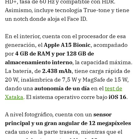
HD+, tasa de 60 Hz y compatible con HDR.
Asimismo, incluye tecnología True-tone y tiene
un notch donde aloja el Face ID.
En el interior, cuenta con el procesador de esa
generación, el
Apple A15 Bionic
, acompañado
por
4 GB de RAM y por 128 GB de
almacenamiento interno
, la capacidad máxima.
La batería, de
2.438 mAh
, tiene carga rápida de
20 W, inalámbrica de 7,5 W y MagSafe de 15 W,
dando una
autonomía de un día
en el
test de
Xataka
. El sistema operativo corre bajo
iOS 16
.
A nivel fotográfico, cuenta con un
sensor
principal y un gran angular de 12 megapíxeles
cada uno en la parte trasera, mientras que el