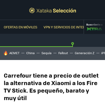
Suscríbete a
OFERTAS EN MÓVILES
VPN Y SERVICIOS DE INTERNET
OFER
HOY SE HABLA DE
AEMET
China
Sequía
Fallout
Generación Z
iP
Carrefour tiene a precio de outlet
la alternativa de Xiaomi a los Fire
TV Stick. Es pequeño, barato y
muy útil