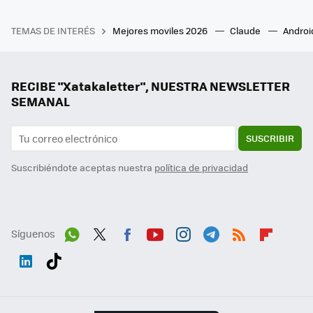
TEMAS DE INTERÉS
Mejores moviles 2026
Claude
Androi
RECIBE "Xatakaletter", NUESTRA NEWSLETTER
SEMANAL
SUSCRIBIR
Suscribiéndote aceptas nuestra
política de privacidad
Síguenos
Wh
Twit
Fac
You
Inst
Tele
RSS
Flip
ats
ter
ebo
tub
agr
gra
boa
Link
Tikt
App
ok
e
am
m
rd
edI
ok