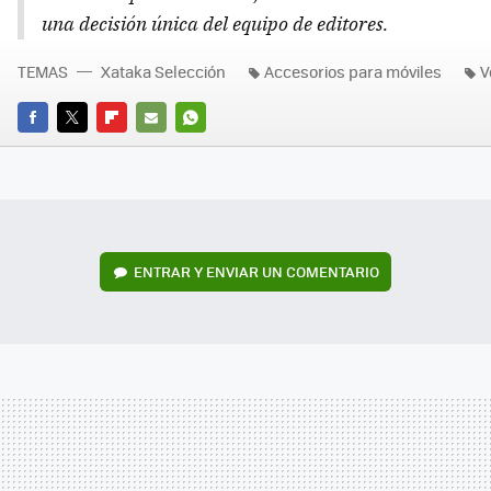
una decisión única del equipo de editores.
TEMAS
Xataka Selección
Accesorios para móviles
V
FACEBOOK
TWITTER
FLIPBOARD
E-
WHATSAPP
MAIL
ENTRAR Y ENVIAR UN COMENTARIO