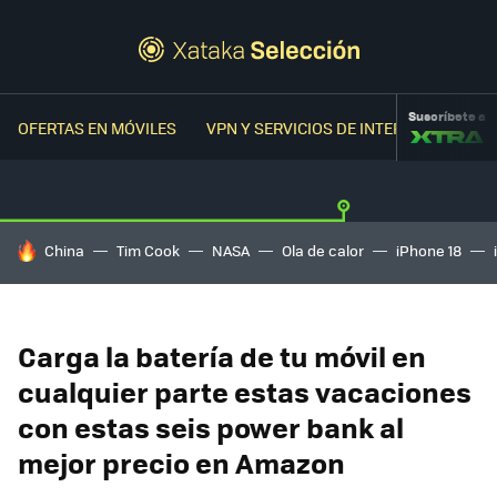
Suscríbete a
OFERTAS EN MÓVILES
VPN Y SERVICIOS DE INTERNET
OFER
HOY SE HABLA DE
China
Tim Cook
NASA
Ola de calor
iPhone 18
Carga la batería de tu móvil en
cualquier parte estas vacaciones
con estas seis power bank al
mejor precio en Amazon