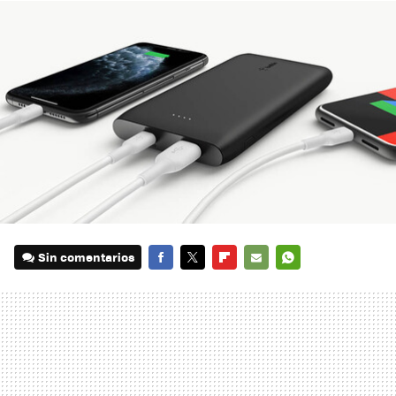
Sin comentarios
FACEBOOK
TWITTER
FLIPBOARD
E-
WHATSAPP
MAIL