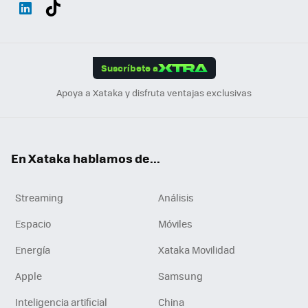
Wh
Twit
Fac
You
Inst
Tele
RSS
Flip
ats
ter
ebo
tub
agr
gra
boa
Link
Tikt
App
ok
e
am
m
rd
edI
ok
Suscríbete a
n
Apoya a Xataka y disfruta ventajas exclusivas
En Xataka hablamos de...
Streaming
Análisis
Espacio
Móviles
Energía
Xataka Movilidad
Apple
Samsung
Inteligencia artificial
China