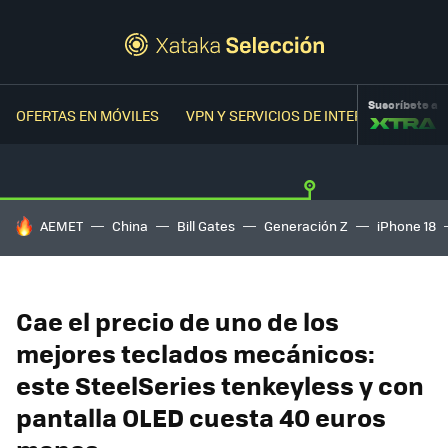
Suscríbete a
OFERTAS EN MÓVILES
VPN Y SERVICIOS DE INTERNET
OFER
HOY SE HABLA DE
AEMET
China
Bill Gates
Generación Z
iPhone 18
Cae el precio de uno de los
mejores teclados mecánicos:
este SteelSeries tenkeyless y con
pantalla OLED cuesta 40 euros