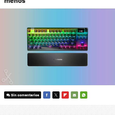
menos
Sin comentarios
FACEBOOK
TWITTER
FLIPBOARD
E-
WHATSAPP
MAIL