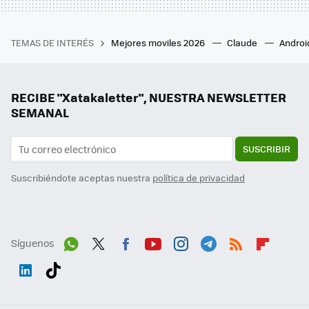
TEMAS DE INTERÉS
Mejores moviles 2026
Claude
Androi
RECIBE "Xatakaletter", NUESTRA NEWSLETTER
SEMANAL
SUSCRIBIR
Suscribiéndote aceptas nuestra
política de privacidad
Síguenos
Wh
Twit
Fac
You
Inst
Tele
RSS
Flip
ats
ter
ebo
tub
agr
gra
boa
Link
Tikt
App
ok
e
am
m
rd