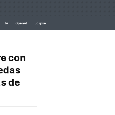
IA
OpenAI
Eclipse
re con
uedas
as de