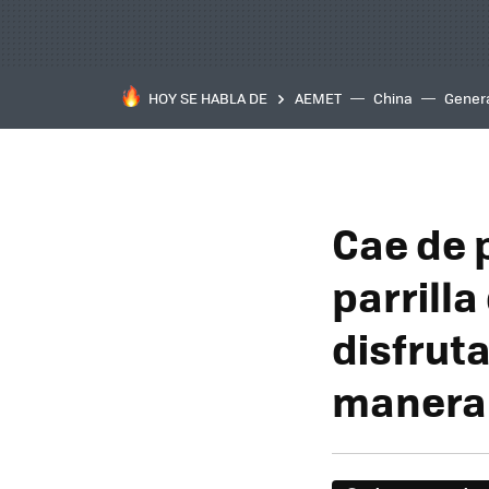
HOY SE HABLA DE
AEMET
China
Gener
Cae de p
parrill
disfrut
manera