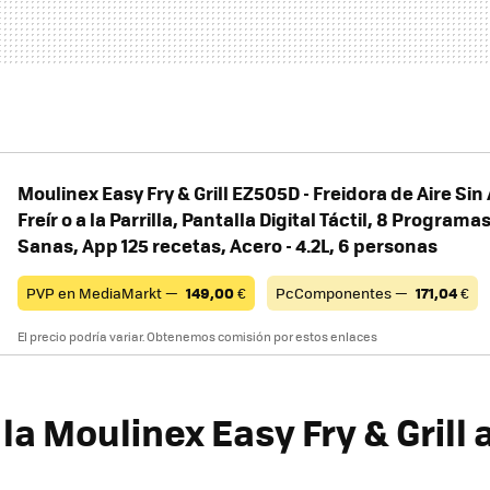
Moulinex Easy Fry & Grill EZ505D - Freidora de Aire Sin 
Freír o a la Parrilla, Pantalla Digital Táctil, 8 Progra
Sanas, App 125 recetas, Acero - 4.2L, 6 personas
PVP en MediaMarkt —
149,00
€
PcComponentes —
171,04
€
El precio podría variar. Obtenemos comisión por estos enlaces
a Moulinex Easy Fry & Grill 