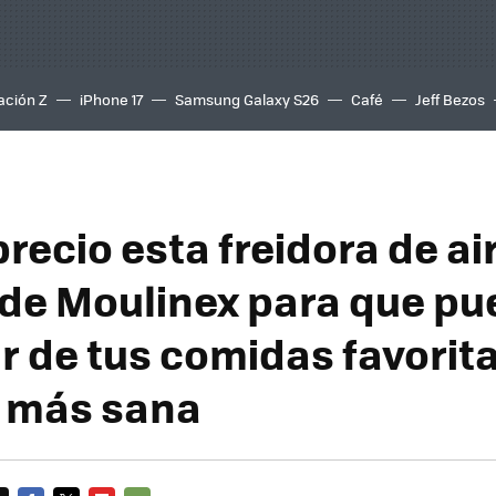
ación Z
iPhone 17
Samsung Galaxy S26
Café
Jeff Bezos
recio esta freidora de ai
a de Moulinex para que p
ar de tus comidas favorit
 más sana