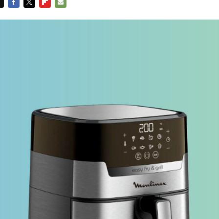
FACEBOOK
TWITTER
FLIPBOARD
E-
MAIL