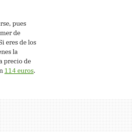
arse, pues
omer de
i eres de los
enes la
a precio de
en
114 euros
.